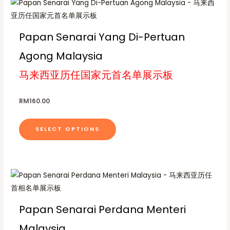
T
t
h
s
i
.
Papan Senarai Yang Di-Pertuan
s
T
Agong Malaysia
p
h
r
e
马来西亚历任国家元首名单展示板
o
o
d
p
RM
160.00
u
t
c
i
SELECT OPTIONS
t
o
h
n
a
s
s
m
T
m
a
h
u
y
i
Papan Senarai Perdana Menteri
l
b
s
t
e
Malaysia
p