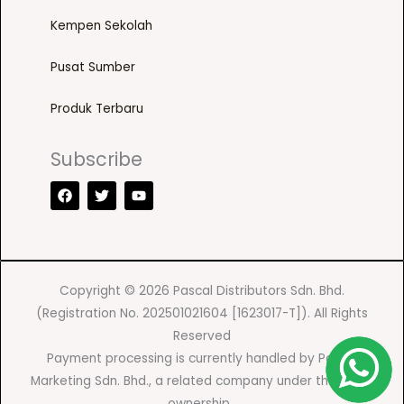
o
Kempen Sekolah
d
u
Pusat Sumber
c
Produk Terbaru
t
p
Subscribe
a
F
T
Y
g
a
w
o
e
c
i
u
e
t
t
b
t
u
o
e
b
o
r
e
k
Copyright © 2026 Pascal Distributors Sdn. Bhd.
(Registration No. 202501021604 [1623017-T]). All Rights
Reserved
Payment processing is currently handled by Pascal
Marketing Sdn. Bhd., a related company under the same
ownership.