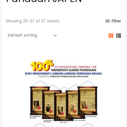
Filter
Showing 25–27 of 27 results
T
h
i
s
p
r
o
d
u
c