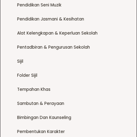
t
Pendidikan Seni Muzik
m
h
a
e
Pendidikan Jasmani & Kesihatan
y
p
b
Alat Kelengkapan & Keperluan Sekolah
r
e
o
c
Pentadbiran & Pengurusan Sekolah
d
h
u
o
Sijil
c
s
t
Folder Sijil
e
p
n
a
Tempahan Khas
o
g
n
e
Sambutan & Perayaan
t
h
Bimbingan Dan Kaunseling
e
p
Pembentukan Karakter
r