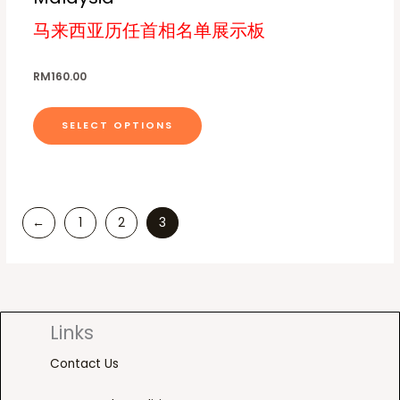
i
c
r
马来西亚历任首相名单展示板
p
h
o
l
o
d
e
RM
160.00
s
u
v
e
c
a
n
SELECT OPTIONS
t
r
o
h
i
n
a
a
t
s
n
h
m
←
1
2
3
t
e
u
s
p
l
.
r
t
T
o
i
h
d
Links
p
e
u
l
o
Contact Us
c
e
p
t
v