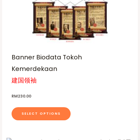
t
h
a
s
m
u
l
Banner Biodata Tokoh
t
i
Kemerdekaan
p
建国领袖
l
e
RM
230.00
v
a
r
SELECT OPTIONS
i
a
n