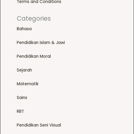
Terms and Conditions
t
p
a
i
a
r
Categories
o
g
i
n
e
a
Bahasa
s
n
m
Pendidikan Islam & Jawi
t
a
s
y
Pendidikan Moral
.
b
T
e
Sejarah
h
c
e
Matematik
h
o
o
p
Sains
s
t
e
i
RBT
n
o
o
Pendidikan Seni Visual
n
n
s