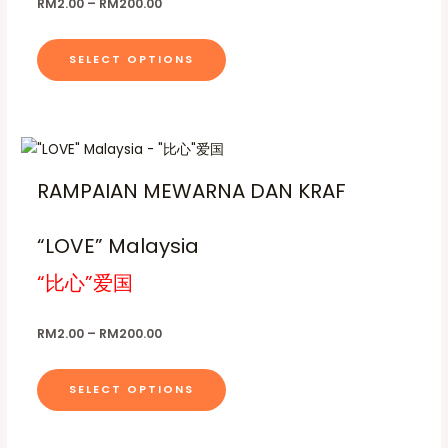
RM
2.00
–
RM
200.00
t
.
a
p
c
0
i
r
a
t
0
o
SELECT OPTIONS
t
i
g
h
h
n
a
e
a
r
s
o
n
s
u
m
t
g
m
P
T
h
a
r
s
u
h
R
i
y
RAMPAIAN MEWARNA DAN KRAF
.
M
c
l
i
2
e
b
T
t
0
s
r
e
0
h
a
“LOVE” Malaysia
i
p
.
n
c
e
p
0
g
r
“比心”爱国
h
0
e
o
l
o
:
o
p
e
R
d
s
RM
2.00
–
RM
200.00
M
t
v
u
2
e
i
.
a
c
n
0
o
SELECT OPTIONS
r
t
0
o
n
t
i
h
h
n
s
a
r