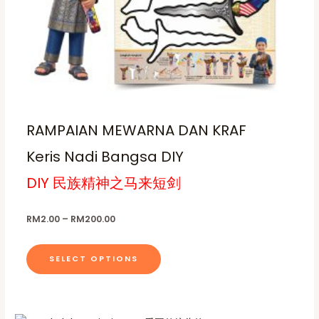
t
0
t
h
h
a
r
o
s
u
g
m
h
u
R
M
l
2
RAMPAIAN MEWARNA DAN KRAF
t
0
0
i
Keris Nadi Bangsa DIY
.
p
0
0
DIY 民族精神之马来短剑
l
e
RM
2.00
–
RM
200.00
v
a
r
SELECT OPTIONS
i
a
n
P