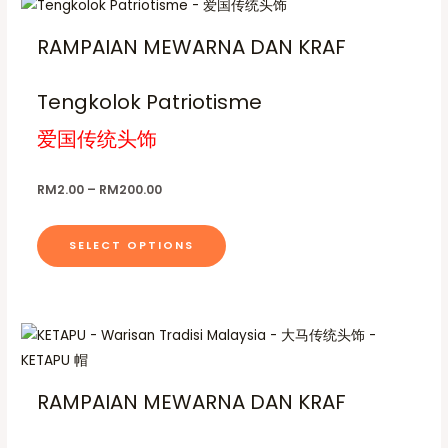
T
t
r
h
i
s
RAMPAIAN MEWARNA DAN KRAF
c
i
.
e
s
r
T
a
Tengkolok Patriotisme
p
h
n
g
r
爱国传统头饰
e
e
o
:
o
R
d
p
RM
2.00
–
RM
200.00
M
u
2
t
.
c
i
0
SELECT OPTIONS
t
0
o
t
h
n
h
a
r
s
o
s
P
T
u
m
r
g
m
h
a
i
h
c
u
i
R
y
e
RAMPAIAN MEWARNA DAN KRAF
M
l
s
r
b
2
a
t
0
p
e
n
0