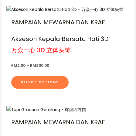
a
t
m
o
n
s
P
T
u
h
a
r
t
g
m
h
i
e
h
y
RAMPAIAN MEWARNA DAN KRAF
s
c
u
i
R
p
e
b
.
M
l
s
r
r
2
e
T
a
Aksesori Kepala Bersatu Hati 3D
t
0
p
o
n
c
0
h
i
g
r
.
万众一心 3D 立体头饰
d
h
e
e
p
0
o
u
:
o
0
o
l
R
d
c
s
RM
2.00
–
RM
200.00
M
p
e
u
2
t
e
t
.
v
c
p
n
0
i
SELECT OPTIONS
a
t
0
a
o
o
t
r
h
g
h
n
n
i
a
r
e
t
s
o
a
s
P
T
u
h
m
r
n
g
m
h
i
e
h
a
RAMPAIAN MEWARNA DAN KRAF
t
c
u
i
R
p
e
y
s
M
l
s
r
r
2
b