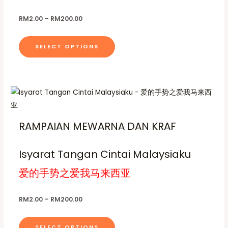
0
T
i
g
r
.
r
e
e
h
p
0
RM
2.00
–
RM
200.00
o
o
:
c
0
e
l
R
d
d
h
M
o
e
u
2
u
SELECT OPTIONS
o
p
.
v
c
c
s
0
t
a
t
0
t
e
i
t
r
h
p
h
n
P
o
T
i
a
r
r
a
o
n
o
h
a
i
s
g
u
n
c
s
i
n
g
m
e
e
RAMPAIAN MEWARNA DAN KRAF
t
h
m
s
r
t
u
R
a
h
a
p
s
M
l
n
e
Isyarat Tangan Cintai Malaysiaku
2
y
g
r
.
t
0
e
p
b
o
0
T
爱的手势之爱我马来西亚
:
i
.
r
R
e
d
h
p
0
M
o
c
0
u
e
2
l
RM
2.00
–
RM
200.00
d
.
h
c
o
e
0
u
o
t
0
p
v
c
SELECT OPTIONS
t