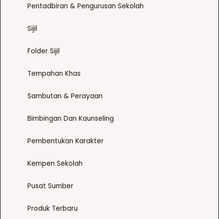
h
Pentadbiran & Pengurusan Sekolah
o
o
d
Sijil
s
u
e
c
Folder Sijil
n
t
o
p
Tempahan Khas
n
a
t
g
Sambutan & Perayaan
h
e
e
Bimbingan Dan Kaunseling
p
r
Pembentukan Karakter
o
Kempen Sekolah
d
u
Pusat Sumber
c
t
Produk Terbaru
p