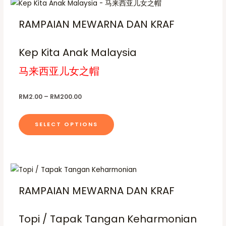
s
P
T
g
u
n
s
r
n
g
m
h
e
i
t
h
m
RAMPAIAN MEWARNA DAN KRAF
t
c
u
i
R
h
e
a
s
M
l
s
r
e
2
y
.
a
Kep Kita Anak Malaysia
t
0
p
p
n
b
0
T
i
g
r
.
马来西亚儿女之帽
r
e
e
h
p
0
o
o
:
c
0
e
l
R
d
d
h
RM
2.00
–
RM
200.00
M
o
e
u
2
u
o
p
.
v
c
c
s
0
t
SELECT OPTIONS
a
t
0
t
e
i
t
r
h
p
h
n
o
i
a
r
a
o
n
o
a
s
P
T
g
u
n
s
r
n
g
m
h
e
i
t
h
m
RAMPAIAN MEWARNA DAN KRAF
t
c
u
i
R
h
e
a
s
M
l
s
r
e
2
y
.
a
Topi / Tapak Tangan Keharmonian
t
0
p
p
n
b