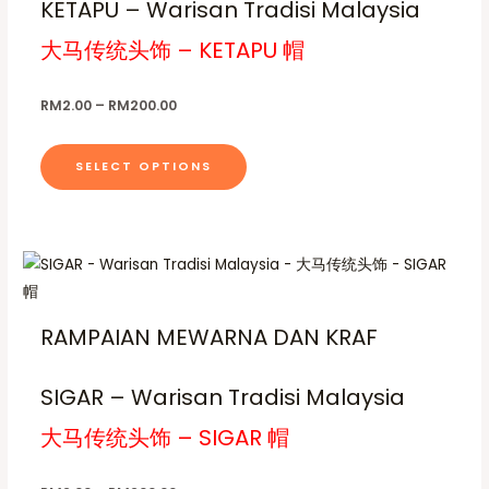
KETAPU – Warisan Tradisi Malaysia
i
g
r
c
.
e
p
0
o
h
大马传统头饰 – KETAPU 帽
:
0
l
R
d
o
M
e
u
s
2
RM
2.00
–
RM
200.00
.
v
c
e
0
a
t
0
n
SELECT OPTIONS
t
r
h
o
h
i
a
r
n
o
a
s
t
u
n
g
m
P
h
T
h
r
t
u
e
h
R
i
s
M
c
l
p
i
2
e
RAMPAIAN MEWARNA DAN KRAF
.
t
r
0
s
r
0
T
a
i
o
p
.
n
h
SIGAR – Warisan Tradisi Malaysia
p
0
d
g
r
0
e
e
l
u
o
大马传统头饰 – SIGAR 帽
:
o
e
R
c
d
M
p
v
t
u
2