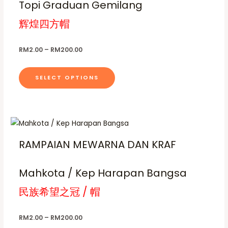
.
a
Topi Graduan Gemilang
t
0
p
o
n
e
0
T
i
g
r
.
辉煌四方帽
d
c
e
h
p
0
o
u
:
h
0
e
l
R
d
c
o
RM
2.00
–
RM
200.00
M
o
e
u
2
t
s
p
.
v
c
p
e
0
t
SELECT OPTIONS
a
t
0
a
n
i
t
r
h
g
h
o
o
i
a
r
e
n
n
o
a
s
P
T
u
t
s
r
n
g
m
h
i
h
h
m
RAMPAIAN MEWARNA DAN KRAF
t
c
u
i
R
e
e
a
s
M
l
s
r
p
2
y
.
a
Mahkota / Kep Harapan Bangsa
t
0
p
r
n
b
0
T
i
g
r
.
民族希望之冠 / 帽
o
e
e
h
p
0
o
d
:
c
0
e
l
R
d
u
h
RM
2.00
–
RM
200.00
M
o
e
u
2
c