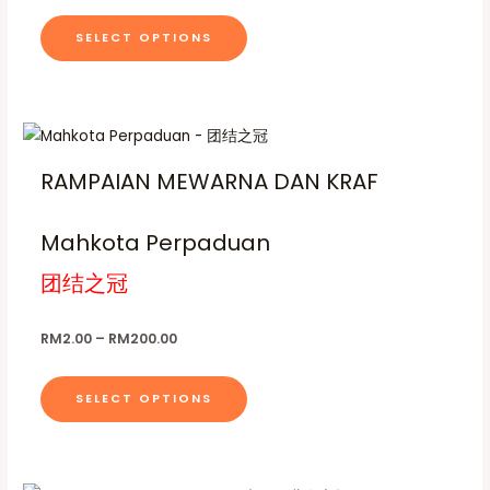
o
p
.
v
c
t
s
0
t
SELECT OPTIONS
a
t
0
p
e
i
t
r
h
a
h
n
o
i
a
r
g
o
n
o
a
s
P
T
e
u
n
s
r
n
g
m
h
i
t
h
m
RAMPAIAN MEWARNA DAN KRAF
t
c
u
i
R
h
e
a
s
M
l
s
r
e
2
y
.
a
Mahkota Perpaduan
t
0
p
p
n
b
0
T
i
g
r
.
团结之冠
r
e
e
h
p
0
o
o
:
c
0
e
l
R
d
d
h
RM
2.00
–
RM
200.00
M
o
e
u
2
u
o
p
.
v
c
c
s
0
t
SELECT OPTIONS
a
t
0
t
e
i
t
r
h
p
h
n
o
i
a
r
a
o
n
o
a