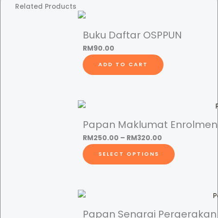
Related Products
a
w
a
Buku Daftar OSPPUN
t
RM
90.00
A
ADD TO CART
w
a
m
(
C
Papan Maklumat Enrolmen
i
P
RM
250.00
–
RM
320.00
v
r
T
i
SELECT OPTIONS
i
h
l
c
i
S
e
s
e
r
p
r
a
r
Papan Senarai Pergerakan
v