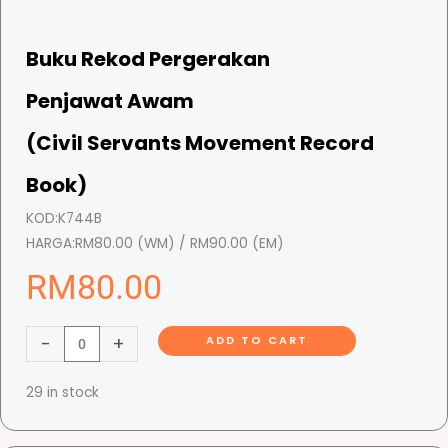
Buku Rekod Pergerakan
Penjawat Awam
(Civil Servants Movement Record
Book)
KOD:
K744B
HARGA:
RM80.00 (WM) / RM90.00 (EM)
RM
80.00
B
-
+
ADD TO CART
u
k
29 in stock
u
R