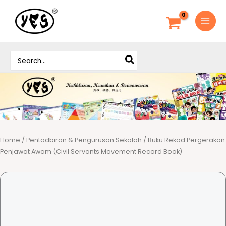
S
k
i
p
S
t
e
o
a
c
r
o
c
h
n
f
t
o
e
r
Home
/
Pentadbiran & Pengurusan Sekolah
/ Buku Rekod Pergerakan
n
:
Penjawat Awam (Civil Servants Movement Record Book)
t