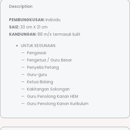
e
Description
k
o
PEMBUNGKUSAN:
Individu
d
SAIZ:
33 cm X 21 cm
P
KANDUNGAN:
88 m/s termasuk kulit
e
UNTUK KEGUNAAN:
r
Pengawai
g
Pengetua / Guru Besar
e
Penyelia Petang
r
Guru-guru
a
Ketua Bidang
k
Kakitangan Sokongan
a
Guru Penolong Kanan HEM
n
Guru Penolong Kanan Kurikulum
P
e
n
j