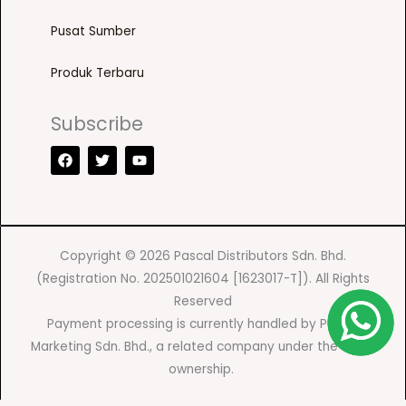
d
n
Pusat Sumber
u
t
c
h
Produk Terbaru
t
e
p
p
Subscribe
a
r
F
T
Y
g
a
w
o
o
c
i
u
e
d
e
t
t
b
t
u
u
o
e
b
c
o
r
e
k
t
Copyright © 2026 Pascal Distributors Sdn. Bhd.
p
(Registration No. 202501021604 [1623017-T]). All Rights
a
Reserved
g
Payment processing is currently handled by Pascal
e
Marketing Sdn. Bhd., a related company under the same
ownership.