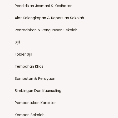
a
p
Pendidikan Jasmani & Kesihatan
y
t
b
Alat Kelengkapan & Keperluan Sekolah
i
e
o
c
Pentadbiran & Pengurusan Sekolah
n
h
s
Sijil
o
m
s
a
Folder Sijil
e
y
n
b
Tempahan Khas
o
e
n
c
Sambutan & Perayaan
t
h
h
Bimbingan Dan Kaunseling
o
e
s
p
Pembentukan Karakter
e
r
n
Kempen Sekolah
o
o