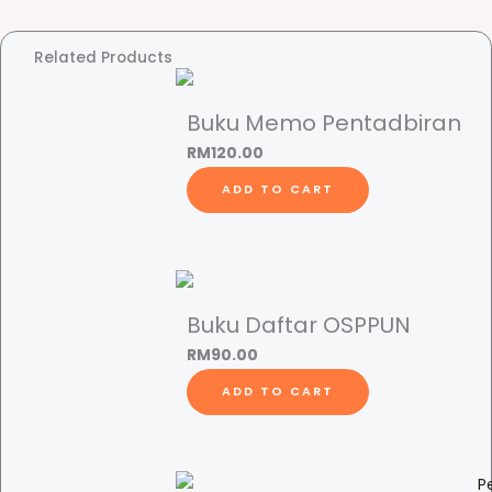
S
e
Related Products
k
o
Buku Memo Pentadbiran
l
RM
120.00
a
h
ADD TO CART
q
u
a
n
t
Buku Daftar OSPPUN
i
RM
90.00
t
ADD TO CART
y