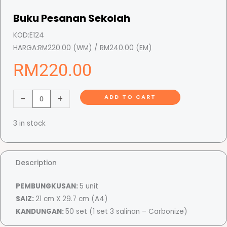
Buku Pesanan Sekolah
KOD:
E124
HARGA:
RM220.00 (WM) / RM240.00 (EM)
RM
220.00
B
-
+
ADD TO CART
u
k
3 in stock
u
P
e
Description
s
a
PEMBUNGKUSAN:
5 unit
n
SAIZ:
21 cm X 29.7 cm (A4)
a
KANDUNGAN:
50 set (1 set 3 salinan – Carbonize)
n