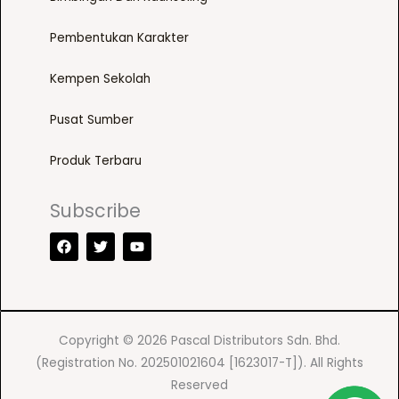
Pembentukan Karakter
Kempen Sekolah
Pusat Sumber
Produk Terbaru
Subscribe
F
T
Y
a
w
o
c
i
u
e
t
t
b
t
u
o
e
b
o
r
e
k
Copyright © 2026 Pascal Distributors Sdn. Bhd.
(Registration No. 202501021604 [1623017-T]). All Rights
Reserved