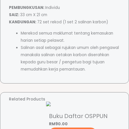
a
PEMBUNGKUSAN:
Individu
w
SAIZ:
33 cm X 21 cm
a
KANDUNGAN:
72 set rekod (1 set 2 salinan karbon)
t
Merekod semua maklumat tentang kemasukan
(
harian setiap pelawat.
U
Salinan asal sebagai rujukan umum oleh pengawal
n
manakala salinan cetakan karbon diserahkan
t
kepada guru besar / pengetua bagi tujuan
u
memudahkan kerja pemantauan.
k
K
e
g
Related Products
u
n
a
Buku Daftar OSPPUN
a
RM
90.00
n