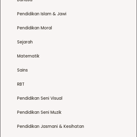
n
)
Pendidikan Islam & Jawi
q
u
Pendidikan Moral
a
n
Sejarah
t
i
Matematik
t
y
Sains
RBT
Pendidikan Seni Visual
Pendidikan Seni Muzik
Pendidikan Jasmani & Kesihatan