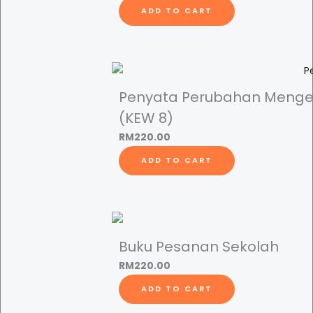
ADD TO CART
P
e
n
g
a
Penyata Perubahan Menge
w
(KEW 8)
a
RM
220.00
i
K
ADD TO CART
e
s
e
l
Buku Pesanan Sekolah
a
m
RM
220.00
a
ADD TO CART
t