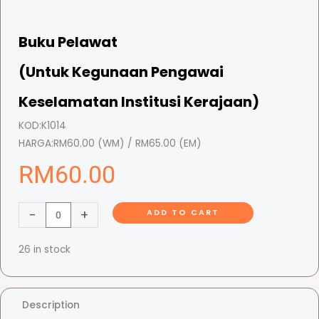
Buku Pelawat
(Untuk Kegunaan Pengawai
Keselamatan Institusi Kerajaan)
KOD:
K1014
HARGA:
RM60.00 (WM) / RM65.00 (EM)
RM
60.00
B
-
+
ADD TO CART
u
k
26 in stock
u
P
e
Description
l