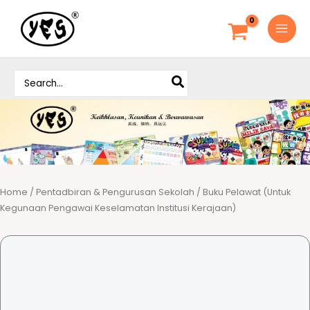
S
k
i
p
S
t
e
o
a
c
r
o
c
h
n
f
t
o
e
r
Home
/
Pentadbiran & Pengurusan Sekolah
/ Buku Pelawat (Untuk
n
:
Kegunaan Pengawai Keselamatan Institusi Kerajaan)
t