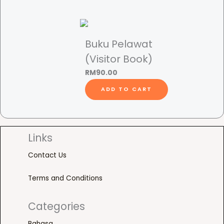
a
n
I
n
Buku Pelawat
s
(Visitor Book)
t
RM
90.00
i
t
ADD TO CART
u
s
i
Links
K
e
Contact Us
r
a
Terms and Conditions
j
a
Categories
a
Bahasa