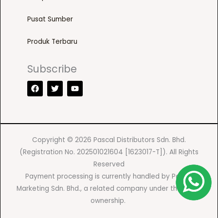
Pusat Sumber
Produk Terbaru
Subscribe
F
T
Y
a
w
o
c
i
u
e
t
t
b
t
u
o
e
b
o
r
e
k
Copyright © 2026 Pascal Distributors Sdn. Bhd.
(Registration No. 202501021604 [1623017-T]). All Rights
Reserved
Payment processing is currently handled by Pascal
Marketing Sdn. Bhd., a related company under the same
ownership.