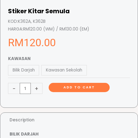
Stiker Kitar Semula
KOD:
K362A, K362B
HARGA:
RM120.00 (WM) / RM130.00 (EM)
RM
120.00
S
KAWASAN
t
Bilik Darjah
Kawasan Sekolah
i
k
-
+
ADD TO CART
e
r
K
i
t
Description
a
BILIK DARJAH
r