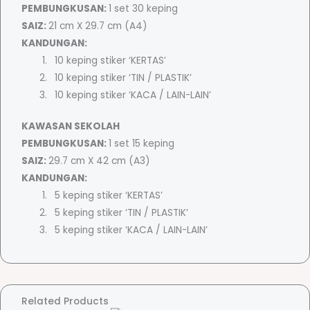
PEMBUNGKUSAN:
1 set 30 keping
S
SAIZ:
21 cm X 29.7 cm (A4)
e
KANDUNGAN:
m
10 keping stiker ‘KERTAS’
u
10 keping stiker ‘TIN / PLASTIK’
l
10 keping stiker ‘KACA / LAIN-LAIN’
a
q
KAWASAN SEKOLAH
u
PEMBUNGKUSAN:
1 set 15 keping
a
SAIZ:
29.7 cm X 42 cm (A3)
n
KANDUNGAN:
t
5 keping stiker ‘KERTAS’
i
5 keping stiker ‘TIN / PLASTIK’
t
5 keping stiker ‘KACA / LAIN-LAIN’
y
Related Products