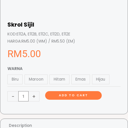
Skrol Sijil
KOD:
E112A, E112B, E112C, E112D, E112E
HARGA:
RM5.00 (WM) / RM5.50 (EM)
RM
5.00
S
WARNA
k
Biru
Maroon
Hitam
Emas
Hijau
r
o
-
+
ADD TO CART
l
S
i
j
i
Description