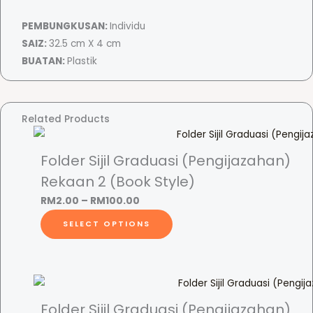
l
PEMBUNGKUSAN:
Individu
q
SAIZ:
32.5 cm X 4 cm
u
BUATAN:
Plastik
a
n
t
i
Related Products
t
y
Folder Sijil Graduasi (Pengijazahan)
Rekaan 2 (Book Style)
P
RM
2.00
–
RM
100.00
r
T
SELECT OPTIONS
i
h
c
i
e
s
r
p
a
r
Folder Sijil Graduasi (Pengijazahan)