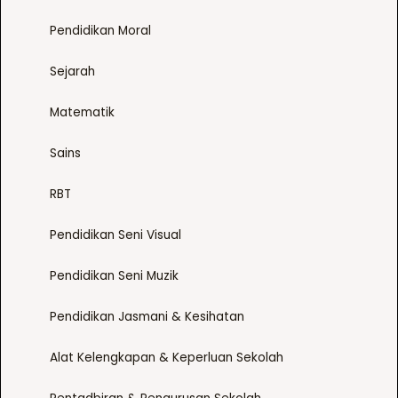
e
v
Pendidikan Moral
a
Sejarah
r
i
Matematik
a
n
Sains
t
s
RBT
.
T
Pendidikan Seni Visual
h
e
Pendidikan Seni Muzik
o
p
Pendidikan Jasmani & Kesihatan
t
Alat Kelengkapan & Keperluan Sekolah
i
o