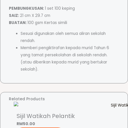
t
PEMBUNGKUSAN:
1 set 100 keping
P
SAIZ:
21 cm X 29.7 cm
e
BUATAN:
100 gsm Kertas simili
r
s
Sesuai digunakan oleh semua aliran sekolah
e
rendah.
k
Memberi pengiktirafan kepada murid Tahun 6
o
yang tamat persekolahan di sekolah rendah.
l
(atau diberikan kepada murid yang bertukar
a
sekolah).
h
a
n
-
Related Products
S
e
Sijil Watikah Pelantik
k
o
RM
50.00