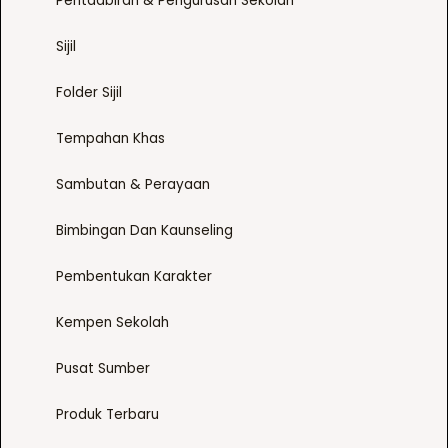
Pentadbiran & Pengurusan Sekolah
n
s
Sijil
m
a
Folder Sijil
y
b
Tempahan Khas
e
c
Sambutan & Perayaan
h
Bimbingan Dan Kaunseling
o
s
Pembentukan Karakter
e
n
Kempen Sekolah
o
n
Pusat Sumber
t
h
Produk Terbaru
e