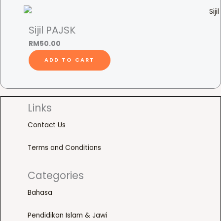
s
p
r
Sijil PAJSK
o
RM
50.00
d
ADD TO CART
u
c
t
h
Links
a
Contact Us
s
m
Terms and Conditions
u
l
Categories
t
i
Bahasa
p
l
Pendidikan Islam & Jawi