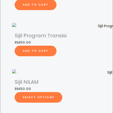
l
ADD TO CART
a
h
R
e
n
Sijil Program Transisi
d
RM
50.00
a
ADD TO CART
h
q
u
a
n
Sijil NILAM
t
RM
50.00
i
T
t
SELECT OPTIONS
h
y
i