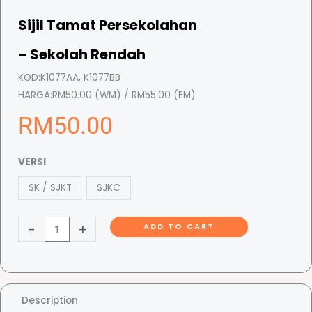
Sijil Tamat Persekolahan
– Sekolah Rendah
KOD:
K1077AA, K1077BB
HARGA:
RM50.00 (WM) / RM55.00 (EM)
RM
50.00
S
VERSI
i
SK / SJKT
SJKC
j
i
-
+
ADD TO CART
l
T
a
m
a
Description