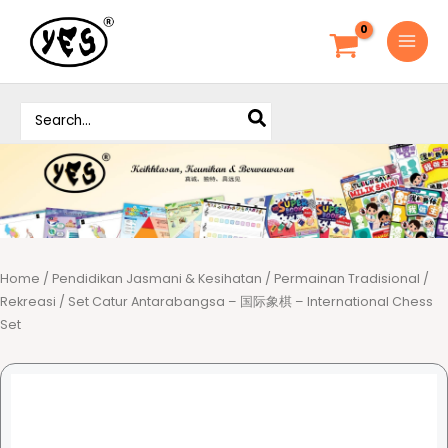
S
k
i
p
S
t
e
o
a
c
r
o
c
h
n
f
t
o
e
r
Home
/
Pendidikan Jasmani & Kesihatan
/
Permainan Tradisional /
n
:
Rekreasi
/ Set Catur Antarabangsa – 国际象棋 – International Chess
t
Set