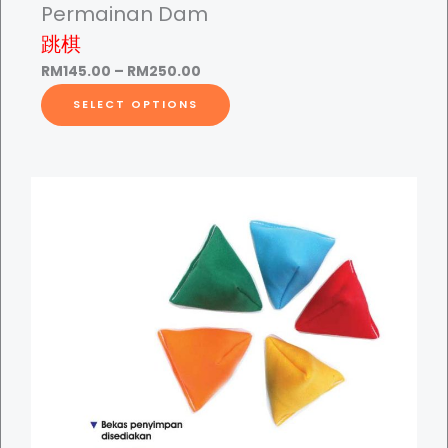
Permainan Dam
跳棋
P
RM
145.00
–
RM
250.00
r
T
SELECT OPTIONS
i
h
c
i
e
s
r
p
a
r
n
o
g
d
e
u
:
c
R
t
M
h
1
a
4
s
5
m