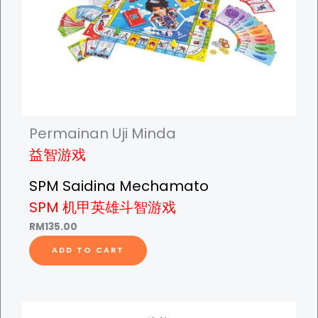
棋
-
I
n
t
e
r
Permainan Uji Minda
n
益智游戏
a
t
SPM Saidina Mechamato
i
SPM 机甲英雄斗智游戏
o
RM
135.00
n
a
ADD TO CART
l
C
h
e