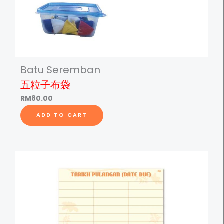
.
u
0
l
0
t
t
i
h
p
Batu Seremban
r
l
五粒子布袋
o
e
RM
80.00
u
v
g
a
ADD TO CART
h
r
R
i
M
a
2
n
5
t
0
s
.
.
0
T
0
h