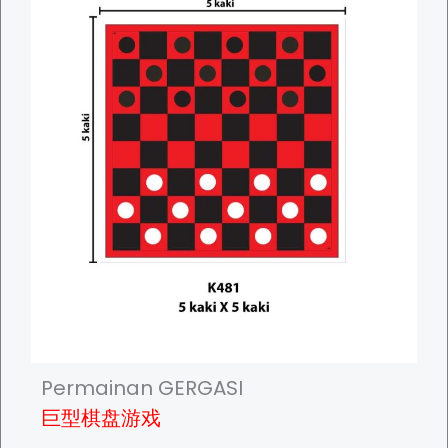
s
s
S
e
t
q
u
a
n
t
i
t
y
Permainan GERGASI
巨型棋盘游戏