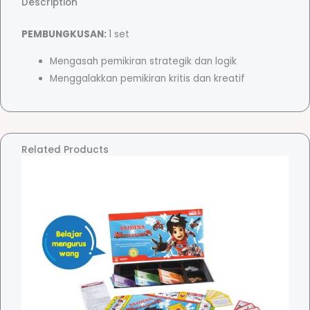
Description
u
r
PEMBUNGKUSAN:
1 set
A
Mengasah pemikiran strategik dan logik
n
Menggalakkan pemikiran kritis dan kreatif
t
a
r
a
Related Products
b
a
n
g
s
a
-
国
际
象