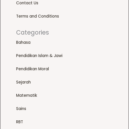
e
Contact Us
n
o
Terms and Conditions
n
t
Categories
h
Bahasa
e
p
Pendidikan Islam & Jawi
r
o
Pendidikan Moral
d
u
Sejarah
c
t
Matematik
p
a
Sains
g
RBT
e