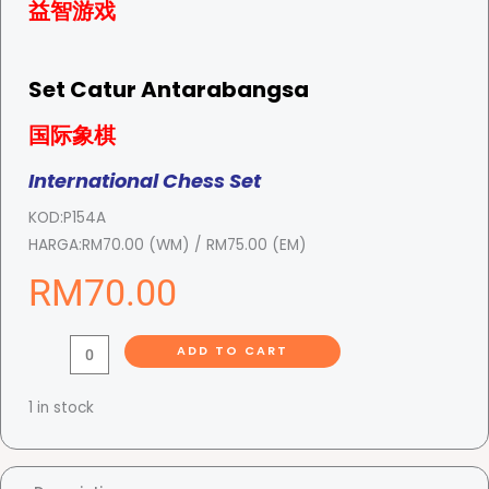
益智游戏
Set Catur Antarabangsa
国际象棋
International Chess Set
KOD:
P154A
HARGA:
RM70.00 (WM) / RM75.00 (EM)
RM
70.00
S
ADD TO CART
e
t
1 in stock
C
a
t