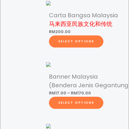
u
:
a
Carta Bangsa Malaysia
n
马来西亚民族文化和传统
t
R
i
RM
200.00
t
T
SELECT OPTIONS
M
y
h
i
s
2
p
r
Banner Malaysia
.
o
(Bendera Jenis Gegantung
d
P
RM
17.00
–
RM
170.00
u
0
r
T
SELECT OPTIONS
c
i
h
t
c
i
0
h
e
s
a
r
p