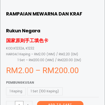
RAMPAIAN MEWARNA DAN KRAF
Rukun Negara
国家原则手工填色卡
KOD:
K1232A, K1232
HARGA:
1 Keping – RM2.00 (WM) / RM2.20 (EM)
1 Set – RM200.00 (WM) / RM220.00 (EM)
P
RM
2.00
–
RM
200.00
R
r
PEMBUNGKUSAN
u
1 Keping
1 Set (100 Keping)
k
i
u
ADD TO CART