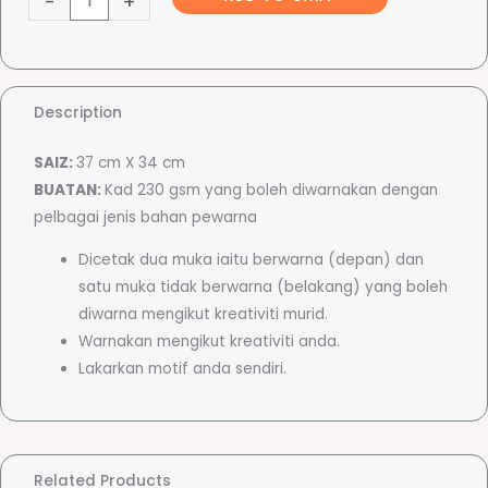
-
+
n
N
c
e
g
e
a
Description
r
SAIZ:
37 cm X 34 cm
a
r
BUATAN:
Kad 230 gsm yang boleh diwarnakan dengan
-
pelbagai jenis bahan pewarna
国
a
家
Dicetak dua muka iaitu berwarna (depan) dan
原
satu muka tidak berwarna (belakang) yang boleh
则
n
diwarna mengikut kreativiti murid.
手
Warnakan mengikut kreativiti anda.
工
Lakarkan motif anda sendiri.
g
填
色
卡
e
q
Related Products