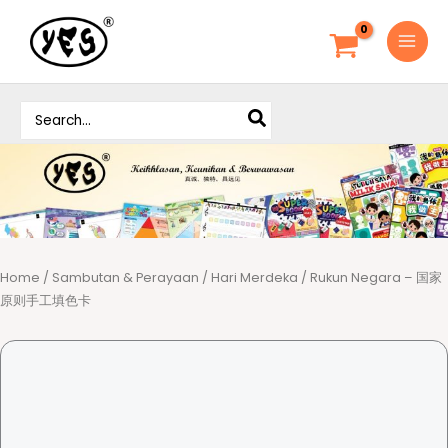
S
k
i
p
S
t
e
o
a
c
r
o
c
h
n
f
t
o
e
r
Home
/
Sambutan & Perayaan
/
Hari Merdeka
/ Rukun Negara – 国家
n
:
原则手工填色卡
t