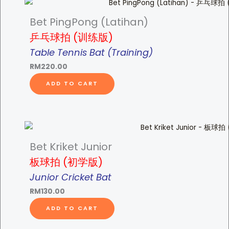
装
q
Bet PingPong (Latihan)
u
乒乓球拍 (训练版)
a
Table Tennis Bat (Training)
n
RM
220.00
t
i
ADD TO CART
t
y
Bet Kriket Junior
板球拍 (初学版)
Junior Cricket Bat
RM
130.00
ADD TO CART