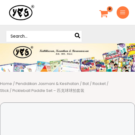
S
k
i
p
S
t
e
o
a
c
r
o
c
h
n
f
t
o
e
r
Home
/
Pendidikan Jasmani & Kesihatan
/
Bat / Racket /
n
:
Stick
/ Pickleball Paddle Set – 匹克球球拍套装
t