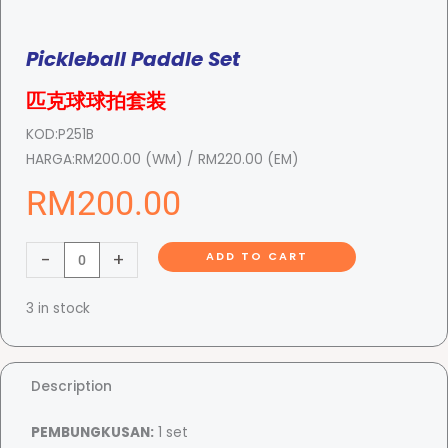
Pickleball Paddle Set
匹克球球拍套装
KOD:
P251B
HARGA:
RM200.00 (WM) / RM220.00 (EM)
RM
200.00
P
-
+
ADD TO CART
i
c
3 in stock
k
l
e
Description
b
a
PEMBUNGKUSAN:
1 set