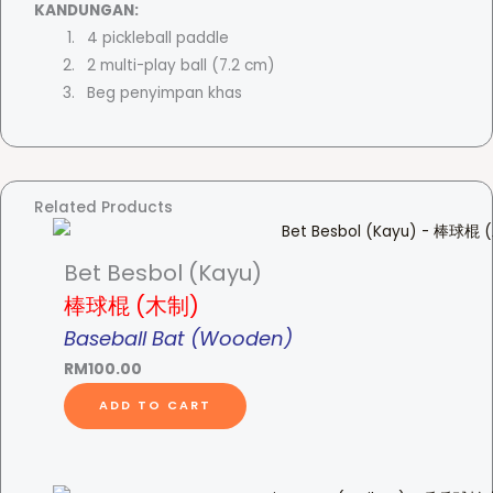
l
KANDUNGAN:
l
4 pickleball paddle
P
2 multi-play ball (7.2 cm)
a
Beg penyimpan khas
d
d
l
e
Related Products
S
e
Bet Besbol (Kayu)
t
棒球棍 (木制)
-
Baseball Bat (Wooden)
匹
克
RM
100.00
球
ADD TO CART
球
拍
套