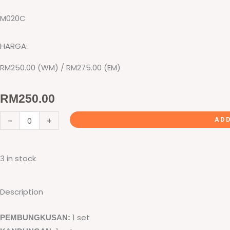
M020C
HARGA:
RM250.00 (WM) / RM275.00 (EM)
RM
250.00
Permainan
-
+
ADD
Putar-
putar
3 in stock
Roda
Ciptaan
quantity
Description
1 set
PEMBUNGKUSAN: