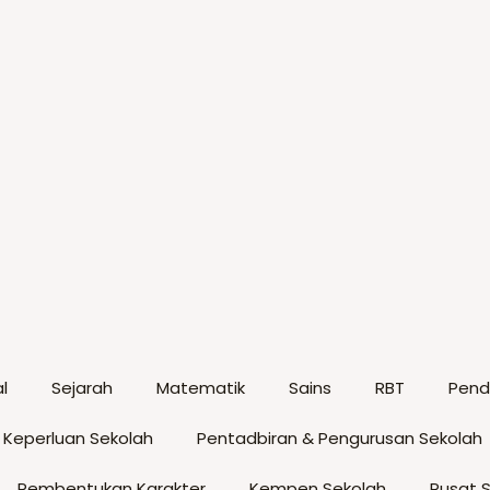
l
Sejarah
Matematik
Sains
RBT
Pendi
 Keperluan Sekolah
Pentadbiran & Pengurusan Sekolah
Pembentukan Karakter
Kempen Sekolah
Pusat 