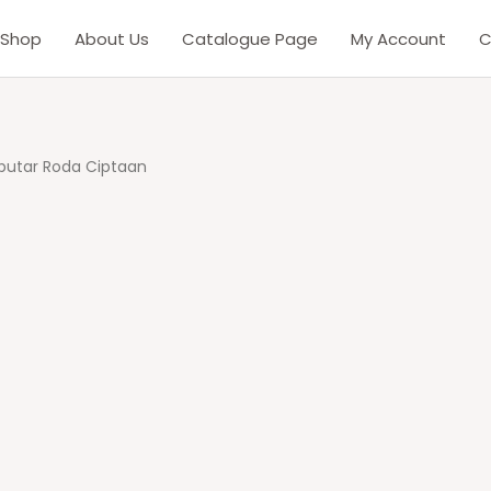
Shop
About Us
Catalogue Page
My Account
C
putar Roda Ciptaan