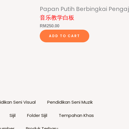
Papan Putih Berbingkai Penga
音乐教学白板
RM
250.00
ADD TO CART
dikan Seni Visual
Pendidikan Seni Muzik
Sijil
Folder Sijil
Tempahan Khas
Sumber
Produk Terbaru