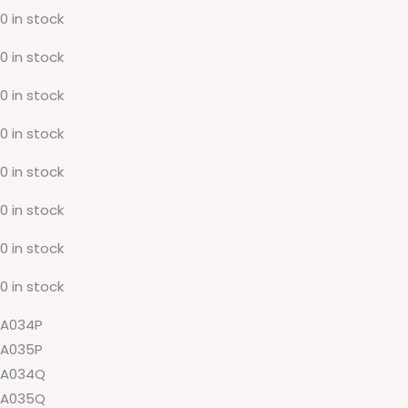
0 in stock
标
示
0 in stock
板
0 in stock
quantity
0 in stock
0 in stock
0 in stock
0 in stock
0 in stock
A034P
A035P
A034Q
A035Q