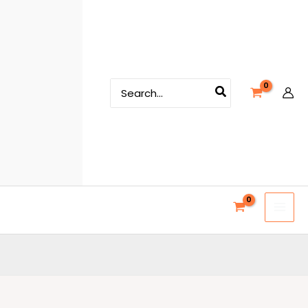
Search
for: