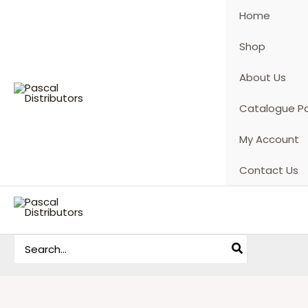
Skip
Home
to
content
Shop
About Us
Catalogue P
My Account
Contact Us
Search
for: