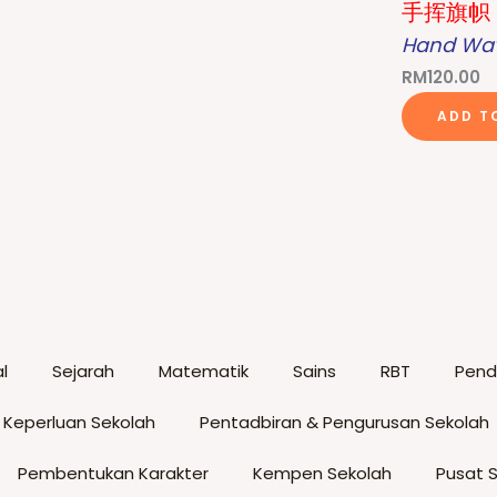
手挥旗帜
Hand Wav
RM
120.00
ADD T
l
Sejarah
Matematik
Sains
RBT
Pendi
 Keperluan Sekolah
Pentadbiran & Pengurusan Sekolah
Pembentukan Karakter
Kempen Sekolah
Pusat 