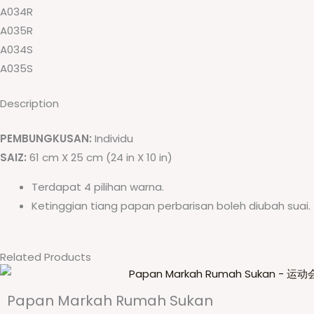
A034R
A035R
A034S
A035S
Description
PEMBUNGKUSAN:
Individu
SAIZ:
61 cm X 25 cm (24 in X 10 in)
Terdapat 4 pilihan warna.
Ketinggian tiang papan perbarisan boleh diubah suai.
Related Products
Papan Markah Rumah Sukan