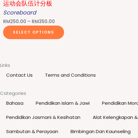
运动会队伍计分板
Scoreboard
Price
RM
250.00
–
RM
350.00
range:
This
SELECT OPTIONS
RM250.00
product
through
has
RM350.00
multiple
variants.
Links
The
Contact Us
Terms and Conditions
options
may
Categories
be
Bahasa
Pendidikan Islam & Jawi
Pendidikan Mora
chosen
on
Pendidikan Jasmani & Kesihatan
Alat Kelengkapan &
the
product
Sambutan & Perayaan
Bimbingan Dan Kaunseling
page