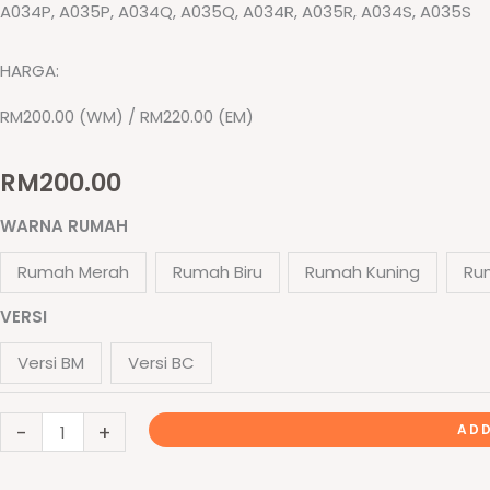
A034P, A035P, A034Q, A035Q, A034R, A035R, A034S, A035S
HARGA:
RM200.00 (WM) / RM220.00 (EM)
RM
200.00
Papan
WARNA RUMAH
Perbarisan
Rumah Merah
Rumah Biru
Rumah Kuning
Ru
Rumah
Sukan
VERSI
-
Versi BM
Versi BC
运
动
-
+
会
ADD
队
伍