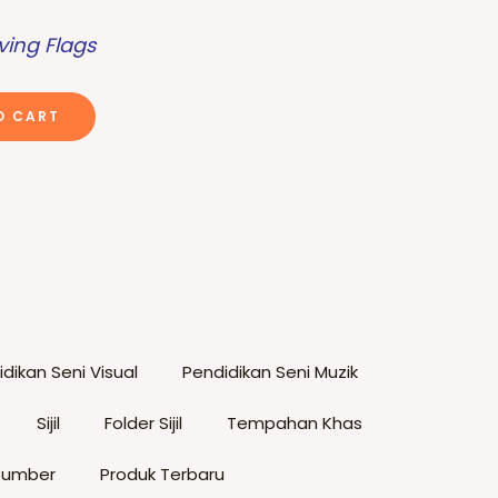
ing Flags
O CART
dikan Seni Visual
Pendidikan Seni Muzik
Sijil
Folder Sijil
Tempahan Khas
Sumber
Produk Terbaru