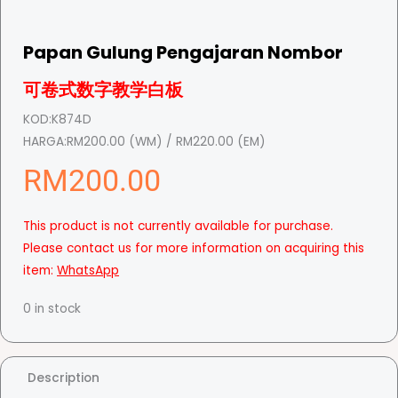
Papan Gulung Pengajaran Nombor
可卷式数字教学白板
KOD:
K874D
HARGA:
RM200.00 (WM) / RM220.00 (EM)
RM
200.00
This product is not currently available for purchase.
Please contact us for more information on acquiring this
item:
WhatsApp
0 in stock
Description