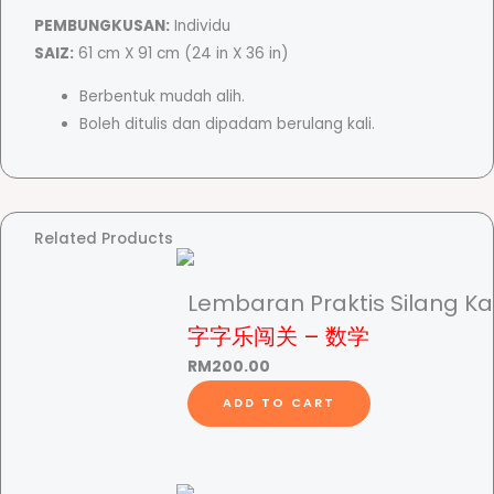
PEMBUNGKUSAN:
Individu
SAIZ:
61 cm X 91 cm (24 in X 36 in)
Berbentuk mudah alih.
Boleh ditulis dan dipadam berulang kali.
Related Products
Lembaran Praktis Silang K
字字乐闯关 – 数学
RM
200.00
ADD TO CART