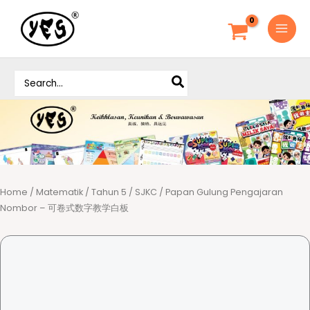
S
k
i
p
S
t
e
o
a
c
r
o
c
h
n
f
t
o
e
r
Home
/
Matematik
/
Tahun 5
/
SJKC
/ Papan Gulung Pengajaran
n
:
Nombor – 可卷式数字教学白板
t