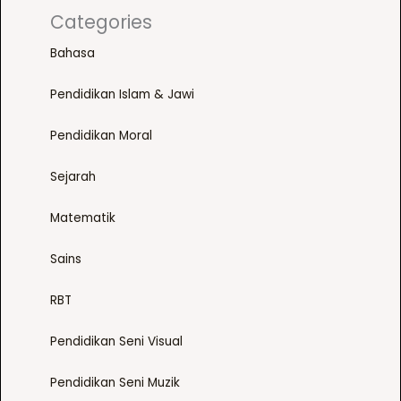
0
a
Categories
0
n
.
t
Bahasa
0
s
0
.
Pendidikan Islam & Jawi
T
Pendidikan Moral
h
e
Sejarah
o
p
Matematik
t
i
Sains
o
n
RBT
s
m
Pendidikan Seni Visual
a
Pendidikan Seni Muzik
y