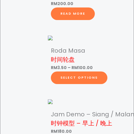
RM
200.00
o
READ MORE
m
b
o
r
-
Roda Masa
数
时间轮盘
学
习
P
RM
3.50
–
RM
100.00
写
r
T
SELECT OPTIONS
魔
i
h
法
c
i
板
e
s
q
r
p
u
a
r
Jam Demo – Siang / Mala
a
n
o
时钟模型 – 早上 / 晚上
n
g
d
RM
180.00