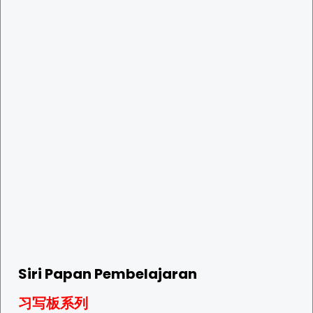
Siri Papan Pembelajaran
习写板系列