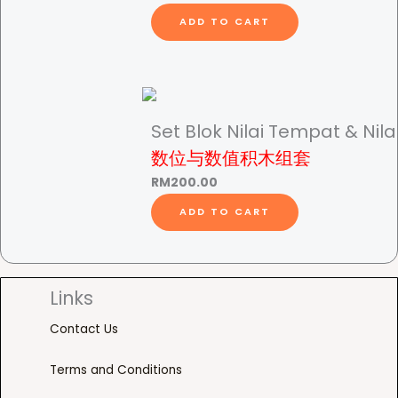
t
e
u
i
ADD TO CART
:
c
t
R
t
y
M
h
3
a
.
s
Set Blok Nilai Tempat & Nilai
5
m
数位与数值积木组套
0
u
t
l
RM
200.00
h
t
ADD TO CART
r
i
o
p
u
l
g
e
Links
h
v
Contact Us
R
a
M
r
Terms and Conditions
1
i