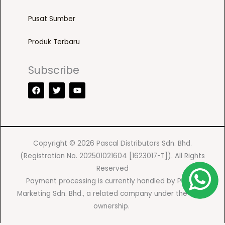
c
t
Pusat Sumber
p
a
Produk Terbaru
g
e
Subscribe
F
T
Y
a
w
o
c
i
u
e
t
t
b
t
u
o
e
b
o
r
e
k
Copyright © 2026 Pascal Distributors Sdn. Bhd.
(Registration No. 202501021604 [1623017-T]). All Rights
Reserved
Payment processing is currently handled by Pascal
Marketing Sdn. Bhd., a related company under the same
ownership.