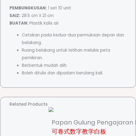
M
PEMBUNGKUSAN:
1 set 10 unit
a
SAIZ:
28.5 cm X 21 cm
g
BUATAN:
Plastik kalis air
i
Cetakan pada kedua-dua permukaan depan dan
k
belakang.
P
Ruang belakang untuk latihan melukis peta
e
pemikiran.
m
Berbentuk mudah alih.
b
Boleh ditulis dan dipadam berulang kali.
e
l
a
j
Related Products
a
r
a
Papan Gulung Pengajaran
n
可卷式数字教学白板
N