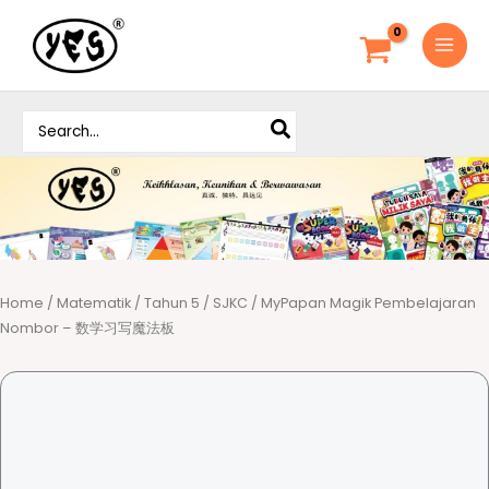
S
k
i
p
S
t
e
o
a
c
r
o
c
h
n
f
t
o
e
r
Home
/
Matematik
/
Tahun 5
/
SJKC
/ MyPapan Magik Pembelajaran
n
:
Nombor – 数学习写魔法板
t