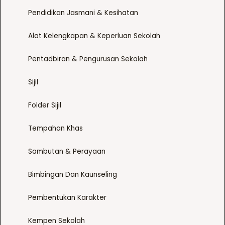
b
Pendidikan Jasmani & Kesihatan
e
c
Alat Kelengkapan & Keperluan Sekolah
h
o
Pentadbiran & Pengurusan Sekolah
s
e
Sijil
n
o
Folder Sijil
n
Tempahan Khas
t
h
Sambutan & Perayaan
e
p
Bimbingan Dan Kaunseling
r
o
Pembentukan Karakter
d
u
Kempen Sekolah