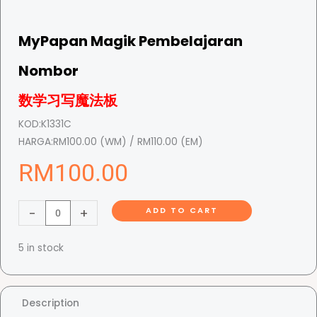
MyPapan Magik Pembelajaran
Nombor
数学习写魔法板
KOD:
K1331C
HARGA:
RM100.00 (WM) / RM110.00 (EM)
RM
100.00
M
-
+
ADD TO CART
y
P
5 in stock
a
p
a
Description
n