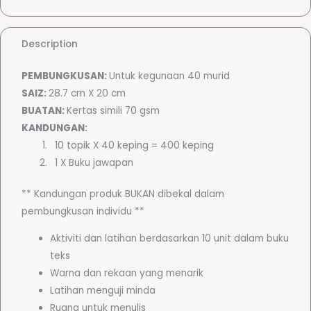
t
e
r
Description
i
S
PEMBUNGKUSAN:
Untuk kegunaan 40 murid
a
SAIZ:
28.7 cm X 20 cm
i
BUATAN:
Kertas simili 70 gsm
n
KANDUNGAN:
s
10 topik X 40 keping = 400 keping
T
1 X Buku jawapan
a
h
** Kandungan produk BUKAN dibekal dalam
u
pembungkusan individu **
n
Aktiviti dan latihan berdasarkan 10 unit dalam buku
4
teks
q
Warna dan rekaan yang menarik
u
Latihan menguji minda
a
Ruang untuk menulis