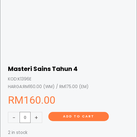
Masteri Sains Tahun 4
KOD:
K1396E
HARGA:
RM160.00 (WM) / RM175.00 (EM)
RM
160.00
M
-
+
ADD TO CART
a
s
2 in stock