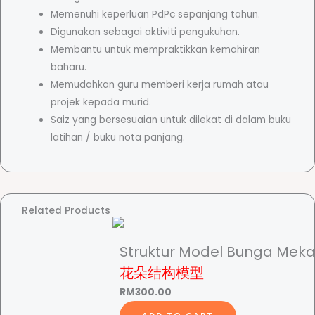
n
Memenuhi keperluan PdPc sepanjang tahun.
t
Digunakan sebagai aktiviti pengukuhan.
i
Membantu untuk mempraktikkan kemahiran
t
baharu.
y
Memudahkan guru memberi kerja rumah atau
projek kepada murid.
Saiz yang bersesuaian untuk dilekat di dalam buku
latihan / buku nota panjang.
Related Products
Struktur Model Bunga Meka
花朵结构模型
RM
300.00