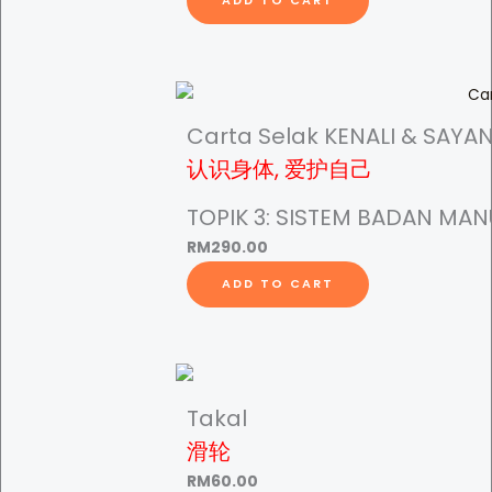
ADD TO CART
Carta Selak KENALI & SAYAN
认识身体, 爱护自己
TOPIK 3: SISTEM BADAN MAN
RM
290.00
ADD TO CART
Takal
滑轮
RM
60.00