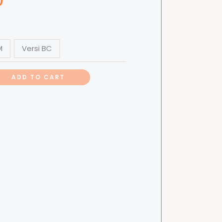
M
Versi BC
ADD TO CART