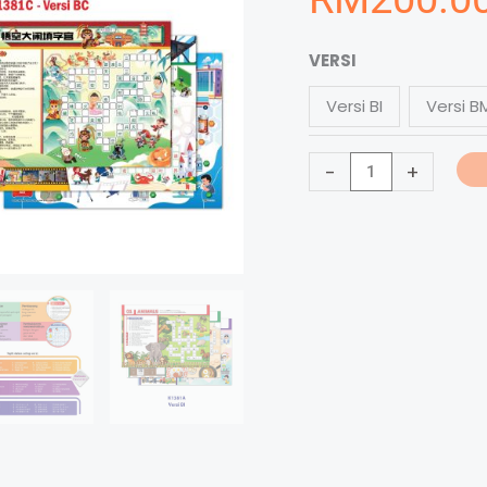
Lembaran
VERSI
Praktis
Versi BI
Versi B
Silang
Kata
-
+
-
字
字
乐
闯
关
-
Crossword
Practice
quantity