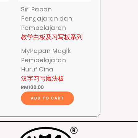
Siri Papan
Pengajaran dan
Pembelajaran
教学白板及习写板系列
MyPapan Magik
Pembelajaran
Huruf Cina
汉字习写魔法板
RM
100.00
ADD TO CART