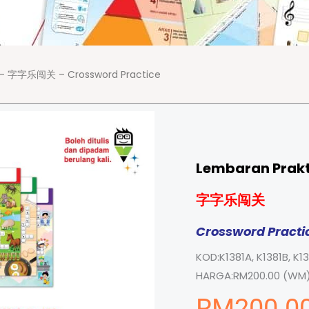
ta – 字字乐闯关 – Crossword Practice
Lembaran Prakt
字字乐闯关
Crossword Practi
KOD:
K1381A, K1381B, K1
HARGA:
RM200.00 (WM)
RM
200.0