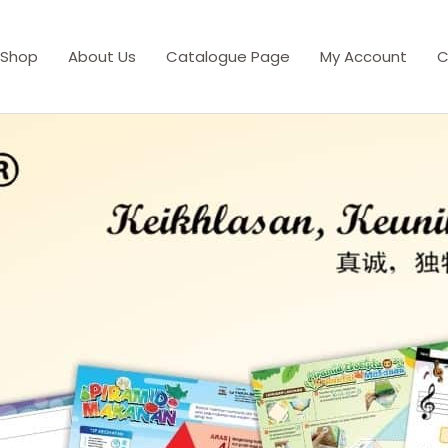
Shop
About Us
Catalogue Page
My Account
C