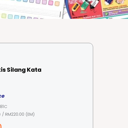
is Silang Kata
ce
381C
 / RM220.00 (EM)
0