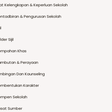
t
at Kelengkapan & Keperluan Sekolah
s
.
entadbiran & Pengurusan Sekolah
T
il
h
e
lder Sijil
o
p
empahan Khas
t
i
ambutan & Perayaan
o
imbingan Dan Kaunseling
n
s
embentukan Karakter
m
a
empen Sekolah
y
usat Sumber
b