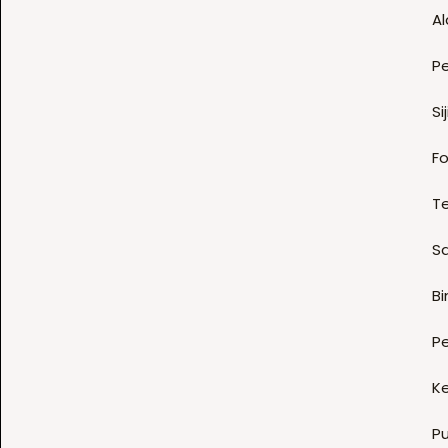
Al
P
Sij
Fo
T
S
B
P
K
P