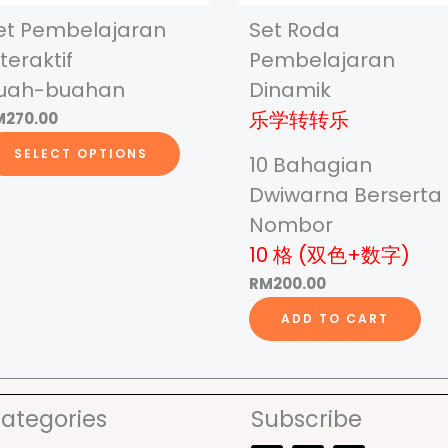
et Pembelajaran
Set Roda
nteraktif
Pembelajaran
uah-buahan
Dinamik
乐学转转乐
M
270.00
T
SELECT OPTIONS
10 Bahagian
h
Dwiwarna Berserta
i
Nombor
s
10 格 (双色+数字)
p
r
RM
200.00
o
ADD TO CART
d
u
c
ategories
Subscribe
t
F
T
Y
h