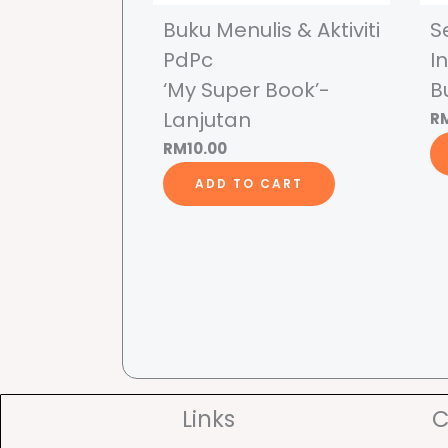
Buku Menulis & Aktiviti
S
PdPc
I
‘My Super Book’-
B
Lanjutan
R
RM
10.00
ADD TO CART
Links
C