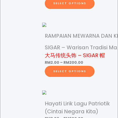
T
SELECT OPTIONS
d
h
e
i
k
s
a
p
a
r
RAMPAIAN MEWARNA DAN K
n
o
q
SIGAR – Warisan Tradisi Ma
d
u
u
大马传统头饰 – SIGAR 帽
a
c
P
RM
2.00
–
RM
200.00
n
t
r
T
SELECT OPTIONS
t
h
i
h
i
a
c
i
t
s
e
s
y
m
r
p
u
a
r
Hayati Lirik Lagu Patriotik
l
n
o
(Cintai Negara Kita)
t
g
d