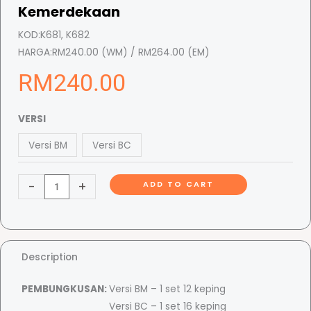
Kemerdekaan
KOD:
K681, K682
HARGA:
RM240.00 (WM) / RM264.00 (EM)
RM
240.00
K
VERSI
o
Versi BM
Versi BC
r
i
-
+
ADD TO CART
d
o
r
P
e
Description
n
PEMBUNGKUSAN:
Versi BM – 1 set 12 keping
c
Versi BC – 1 set 16 keping
a