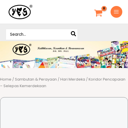
S
k
i
p
S
t
e
o
a
c
r
o
c
h
n
f
t
o
e
r
Home
/
Sambutan & Perayaan
/
Hari Merdeka
/ Koridor Pencapaian
n
:
– Selepas Kemerdekaan
t