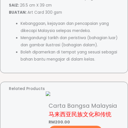
SAIZ:
26.5 cm X 39 cm
p
BUATAN:
Art Card 300 gsm
a
i
Kebanggaan, kejayaan dan pencapaian yang
a
dikecapi Malaysia selepas merdeka.
n
Mengandungi tarikh dan peristiwa (bahagian luar)
-
dan gambar ilustrasi (bahagian dalam).
S
Boleh dipamerkan di tempat yang sesuai sebagai
e
bahan bantu mengajar di dalam kelas.
l
e
p
a
Related Products
s
K
Carta Bangsa Malaysia
e
马来西亚民族文化和传统
m
e
RM
200.00
r