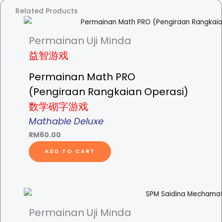
t
Related Products
y
Permainan Uji Minda
益智游戏
Permainan Math PRO
(Pengiraan Rangkaian Operasi)
数学砌字游戏
Mathable Deluxe
RM
60.00
ADD TO CART
Permainan Uji Minda