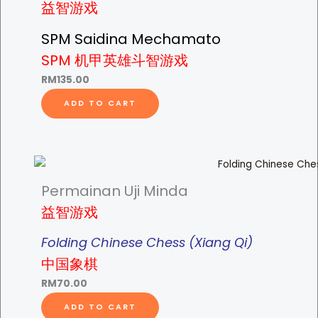
益智游戏
SPM Saidina Mechamato
SPM 机甲英雄斗智游戏
RM
135.00
ADD TO CART
Permainan Uji Minda
益智游戏
Folding Chinese Chess (Xiang Qi)
中国象棋
RM
70.00
ADD TO CART