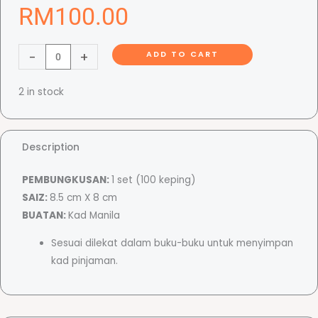
RM
100.00
K
-
+
ADD TO CART
o
c
2 in stock
e
k
B
Description
u
k
PEMBUNGKUSAN:
1 set (100 keping)
u
SAIZ:
8.5 cm X 8 cm
q
BUATAN:
Kad Manila
u
Sesuai dilekat dalam buku-buku untuk menyimpan
a
kad pinjaman.
n
t
i