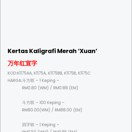
Kertas Kaligrafi Merah ‘Xuan’
万年红宣字
KOD:
K1175AA, K1175A, K1175BB, K1175B, K1175C
HARGA:
斗方联 – 1 Keping –
RM0.80 (WM) / RM0.88 (EM)
斗方联 – 100 Keping –
RM80.00(WM) / RM88.00 (EM)
四字联 – 1 Keping –