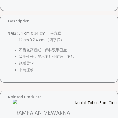
i
g
r
r
Description
a
a
f
SAIZ:
34 cm X 34 cm （斗方联）
i
12 cm X 34 cm （四字联）
M
n
不脱色高质纸，保持双手卫生
e
吸墨性佳，墨水不往外扩散，不沾手
r
g
纸质柔软
a
书写流畅
h
'
e
X
u
:
Related Products
a
n
'
RAMPAIAN MEWARNA
R
-