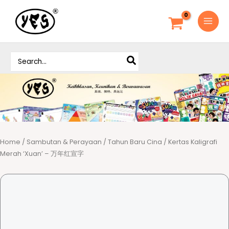
S
k
i
p
S
t
e
o
a
c
r
o
c
h
n
f
t
o
e
r
Home
/
Sambutan & Perayaan
/
Tahun Baru Cina
/ Kertas Kaligrafi
n
:
Merah ‘Xuan’ – 万年红宣字
t