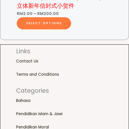
:
c
h
立体新年信封式小贺件
g
e
8
R
t
e
P
h
v
RM
2.00
–
RM
200.00
M
h
o
r
T
R
a
SELECT OPTIONS
3
a
p
0
i
h
M
r
.
s
t
c
i
3
i
5
m
i
e
s
0
a
.
0
u
o
r
p
0
n
Links
t
l
n
a
r
.
t
h
t
s
Contact Us
0
n
o
0
s
r
i
m
g
d
0
.
Terms and Conditions
o
p
a
e
u
T
0
u
l
y
:
c
h
g
e
b
Categories
R
t
e
h
v
e
M
h
o
Bahasa
R
a
c
2
a
p
M
r
h
Pendidikan Islam & Jawi
.
s
t
3
i
o
0
m
i
0
a
s
Pendidikan Moral
0
u
o