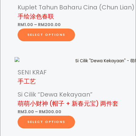
Kuplet Tahun Baharu Cina (Chun Lian)
万
M
年
手绘涂色春联
红
P
RM
1.00
–
RM
200.00
宣
r
T
0
SELECT OPTIONS
字
i
h
q
c
i
.
u
e
s
a
r
p
n
a
r
5
SENI KRAF
t
n
o
手工艺
i
g
d
0
t
e
u
Si Cilik “Dewa Kekayaan”
y
:
c
萌萌小财神 (帽子 + 新春元宝) 两件套
R
t
t
P
RM
3.00
–
RM
300.00
M
h
r
T
SELECT OPTIONS
1
a
i
h
h
.
s
c
i