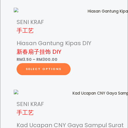
0
m
e
s
0
u
r
r
p
t
l
a
r
SENI KRAF
h
t
n
o
o
手工艺
r
i
g
d
o
p
e
u
Hiasan Gantung Kipas DIY
u
l
u
:
c
新春扇子挂饰 DIY
g
e
R
t
P
h
v
RM
3.50
–
RM
300.00
M
h
g
r
T
R
a
SELECT OPTIONS
3
a
i
h
M
r
.
s
c
i
2
i
h
0
m
e
s
0
a
0
u
r
p
0
n
t
l
R
a
r
.
t
SENI KRAF
h
t
n
o
0
s
手工艺
r
i
g
d
0
.
M
o
p
e
u
T
Kad Ucapan CNY Gaya Sampul Surat
u
l