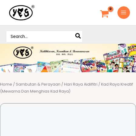
S
k
i
p
S
t
e
o
a
c
r
o
c
h
n
f
t
o
e
r
Home
/
Sambutan & Perayaan
/
Hari Raya Aidilfitri
/ Kad Raya Kreatif
n
:
(Mewarna Dan Menghias Kad Raya)
t