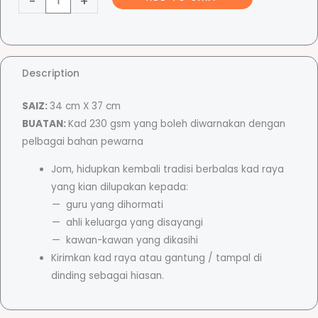
-
+
a
y
c
a
K
e
r
Description
e
SAIZ:
34 cm X 37 cm
a
r
BUATAN:
Kad 230 gsm yang boleh diwarnakan dengan
t
pelbagai bahan pewarna
i
a
f
Jom, hidupkan kembali tradisi berbalas kad raya
(
yang kian dilupakan kepada:
M
n
guru yang dihormati
e
ahli keluarga yang disayangi
w
kawan-kawan yang dikasihi
g
a
Kirimkan kad raya atau gantung / tampal di
r
dinding sebagai hiasan.
n
e
a