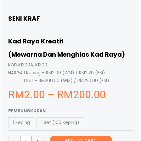
SENI KRAF
Kad Raya Kreatif
(Mewarna Dan Menghias Kad Raya)
KOD:
K1300A, K1300
HARGA:
1 Keping – RM2.00 (WM) / RM2.20 (EM)
1 Set – RM200.00 (WM) / RM220.00 (EM)
P
RM
2.00
–
RM
200.00
K
r
PEMBUNGKUSAN
a
1 Keping
1 Set (100 Keping)
d
i
R
ADD TO CART