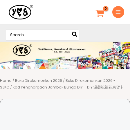
S
k
i
p
S
t
e
o
a
c
r
o
c
h
n
f
t
o
e
r
Home
/
Buku Direkomenkan 2026
/
Buku Direkomenkan 2026 -
n
:
SJKC
/ Kad Penghargaan Jambak Bunga DIY – DIY 温馨祝福花束贺卡
t