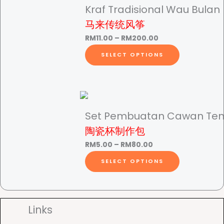
h
n
a
r
Kraf Tradisional Wau Bulan
5
m
t
n
o
马来传统风筝
0
u
i
g
d
r
t
l
P
RM
11.00
–
RM
200.00
t
e
u
h
t
r
T
y
SELECT OPTIONS
:
c
r
i
i
h
o
R
t
o
p
c
i
M
h
u
l
e
s
1
a
u
g
e
r
p
3
s
h
v
a
r
Set Pembuatan Cawan Tem
.
m
R
a
n
o
陶瓷杯制作包
g
5
u
M
r
g
d
0
l
P
RM
5.00
–
RM
80.00
6
i
e
u
t
t
r
T
h
0
a
SELECT OPTIONS
:
c
h
i
i
h
.
n
R
t
r
p
c
i
0
t
M
h
R
o
l
e
s
0
s
1
a
u
e
r
p
Links
.
1
s
g
v
a
r
T