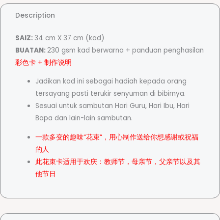
h
e
a
Description
r
SAIZ:
34 cm X 37 cm (kad)
g
r
BUATAN:
230 gsm kad berwarna + panduan penghasilan
a
彩色卡 + 制作说明
a
a
n
Jadikan kad ini sebagai hadiah kepada orang
J
tersayang pasti terukir senyuman di bibirnya.
a
n
Sesuai untuk sambutan Hari Guru, Hari Ibu, Hari
m
Bapa dan lain-lain sambutan.
b
g
一款多变的趣味“花束”，用心制作送给你想感谢或祝福
a
的人
k
此花束卡适用于欢庆：教师节，母亲节，父亲节以及其
B
e
他节日
u
n
:
g
a