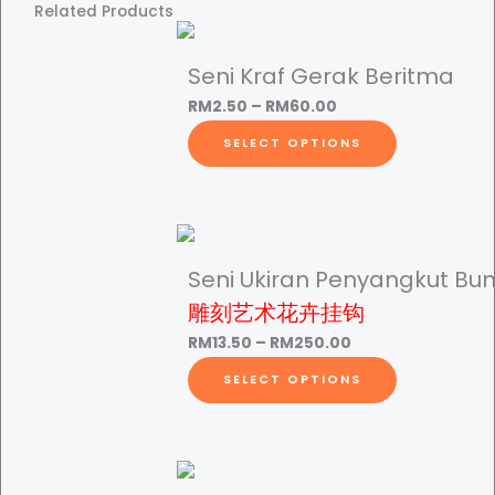
D
Related Products
R
I
Y
Seni Kraf Gerak Beritma
M
-
P
RM
2.50
–
RM
60.00
D
r
T
SELECT OPTIONS
I
3
i
h
Y
c
i
温
e
s
.
馨
r
p
祝
a
r
Seni Ukiran Penyangkut Bu
福
0
n
o
雕刻艺术花卉挂钩
花
g
d
束
P
RM
13.50
–
RM
250.00
e
u
0
贺
r
T
SELECT OPTIONS
:
c
卡
i
h
R
t
q
c
i
t
M
h
u
e
s
2
a
a
r
p
.
s