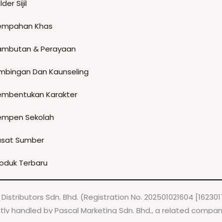
lder Sijil
empahan Khas
ambutan & Perayaan
imbingan Dan Kaunseling
embentukan Karakter
empen Sekolah
usat Sumber
oduk Terbaru
Distributors Sdn. Bhd. (Registration No. 202501021604 [1623017
tly handled by Pascal Marketing Sdn. Bhd., a related comp