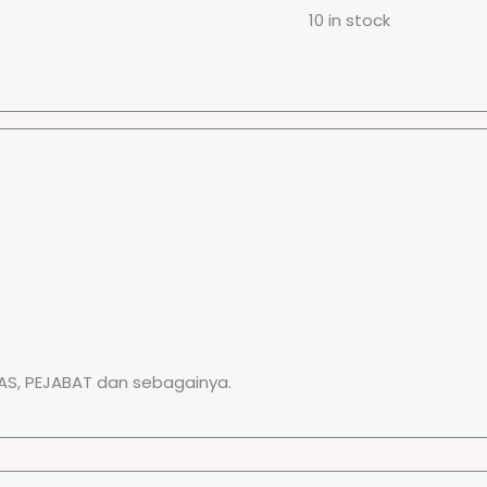
Keluar
10 in stock
/
Masuk
quantity
LAS, PEJABAT dan sebagainya.