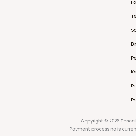
Fo
T
S
B
P
K
P
Pr
Copyright © 2026 Pascal 
Payment processing is curren