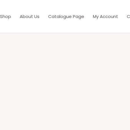
Shop
About Us
Catalogue Page
My Account
C