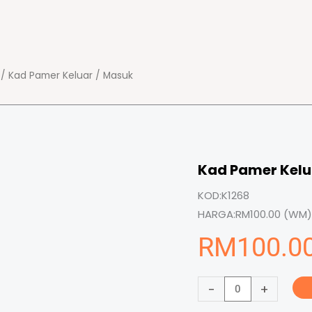
/ Kad Pamer Keluar / Masuk
Kad Pamer Kelu
KOD:
K1268
HARGA:
RM100.00 (WM) 
RM
100.0
Kad
-
+
Pamer