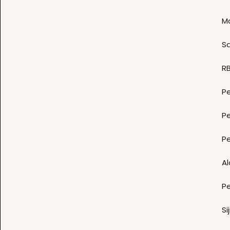
M
Sa
R
Pe
Pe
P
Al
P
Sij