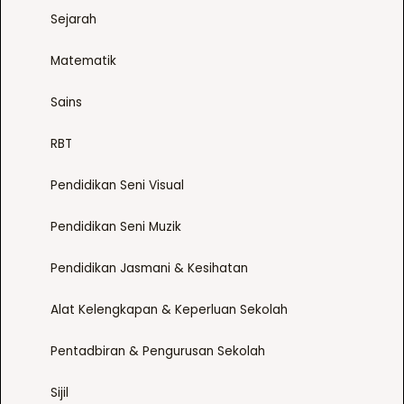
y
Sejarah
p
b
t
e
Matematik
i
c
o
h
Sains
n
o
s
RBT
s
m
e
a
Pendidikan Seni Visual
n
y
o
b
Pendidikan Seni Muzik
n
e
t
Pendidikan Jasmani & Kesihatan
c
h
h
e
Alat Kelengkapan & Keperluan Sekolah
o
p
s
r
Pentadbiran & Pengurusan Sekolah
e
o
n
d
Sijil
o