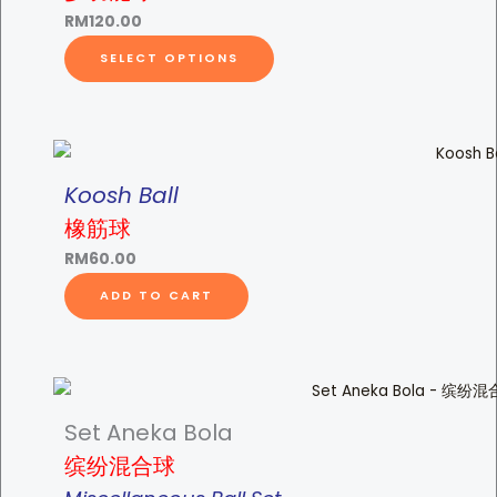
g
d
RM
120.00
e
u
T
SELECT OPTIONS
:
c
h
R
t
i
M
h
s
8
a
p
0
s
r
Koosh Ball
.
m
o
橡筋球
0
u
d
0
l
RM
60.00
u
t
t
ADD TO CART
c
h
i
t
r
p
h
o
l
a
u
e
s
g
v
Set Aneka Bola
m
h
a
缤纷混合球
u
R
r
l