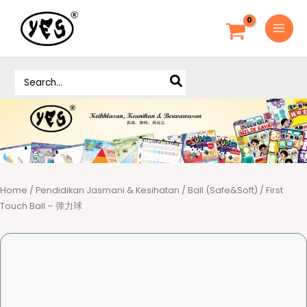
S
k
i
p
S
t
e
o
a
c
r
o
c
h
n
f
t
o
e
r
Home
/
Pendidikan Jasmani & Kesihatan
/
Ball (Safe&Soft)
/ First
n
:
Touch Ball – 弹力球
t