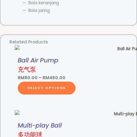
Bola keranjang
l
Bola jaring
-
弹
力
球
Related Products
q
u
a
Ball Air Pump
n
充气泵
t
P
RM
80.00
–
RM
450.00
i
r
T
SELECT OPTIONS
t
i
h
y
c
i
e
s
r
p
a
r
Multi-play Ball
n
o
多功能球