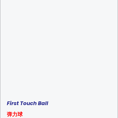
First Touch Ball
弹力球