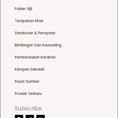
u
n
Folder Sijil
c
t
t
h
Tempahan Khas
p
e
a
p
Sambutan & Perayaan
g
r
e
Bimbingan Dan Kaunseling
o
d
Pembentukan Karakter
u
c
Kempen Sekolah
t
p
Pusat Sumber
a
g
Produk Terbaru
e
Subscribe
F
T
Y
a
w
o