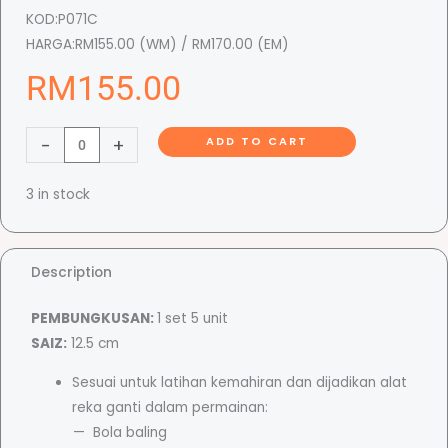
KOD:
P071C
HARGA:
RM155.00 (WM) / RM170.00 (EM)
RM
155.00
F
-
+
ADD TO CART
i
r
3 in stock
s
t
T
Description
o
u
PEMBUNGKUSAN:
1 set 5 unit
c
SAIZ:
12.5 cm
h
Sesuai untuk latihan kemahiran dan dijadikan alat
B
reka ganti dalam permainan:
a
Bola baling
l