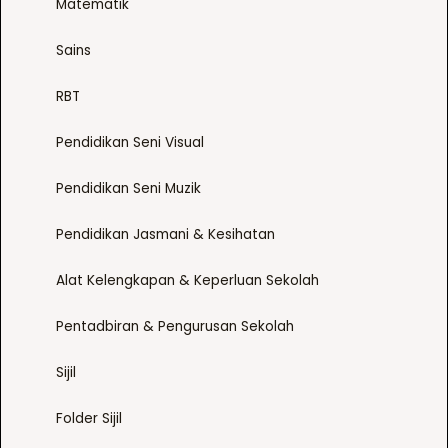
Matematik
.
e
T
c
Sains
h
h
e
o
RBT
o
s
p
e
Pendidikan Seni Visual
t
n
i
o
Pendidikan Seni Muzik
o
n
n
Pendidikan Jasmani & Kesihatan
t
s
h
m
Alat Kelengkapan & Keperluan Sekolah
e
a
p
Pentadbiran & Pengurusan Sekolah
y
r
b
o
Sijil
e
d
c
u
Folder Sijil
h
c