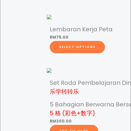
c
t
h
a
Lembaran Kerja Peta
s
RM
75.00
m
T
u
SELECT OPTIONS
h
l
i
t
s
i
p
p
r
Set Roda Pembelajaran Di
l
o
e
乐学转转乐
d
v
u
5 Bahagian Berwarna Bers
a
c
5 格 (彩色+数字)
r
t
i
RM
200.00
h
a
ADD TO CART