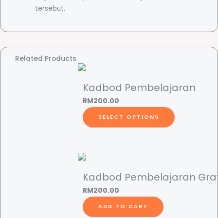
t
tersebut.
i
t
y
Related Products
Kadbod Pembelajaran
RM
200.00
T
SELECT OPTIONS
h
i
s
p
r
Kadbod Pembelajaran Gra
o
RM
200.00
d
ADD TO CART
u