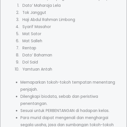
e
Dato’ Maharaja Lela
j
Tok Janggut
u
Haji Abdul Rahman Limbong
a
Syarif Masahor
n
Mat Sator
g
Mat Salleh
T
Rentap
e
Dato’ Bahaman
m
Dol Said
p
Yamtuan Antah
a
t
Memaparkan tokoh-tokoh tempatan menentang
a
penjajah.
n
Dilengkapi biodata, sebab dan peristiwa
q
penentangan.
u
Sesuai untuk PERBENTANGAN di hadapan kelas.
a
Para murid dapat mengenali dan menghargai
n
segala usaha, jasa dan sumbangan tokoh-tokoh