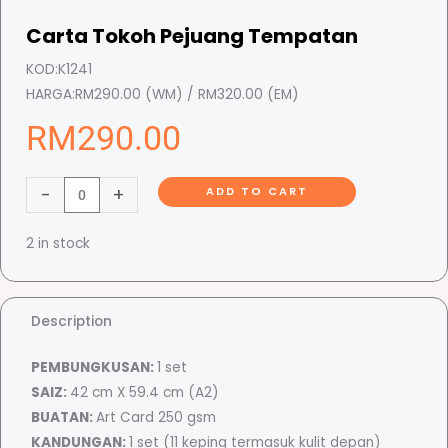
Carta Tokoh Pejuang Tempatan
KOD:
K1241
HARGA:
RM290.00 (WM) / RM320.00 (EM)
RM
290.00
C
-
+
ADD TO CART
a
r
2 in stock
t
a
T
Description
o
k
PEMBUNGKUSAN:
1 set
o
SAIZ:
42 cm X 59.4 cm (A2)
h
BUATAN:
Art Card 250 gsm
P
KANDUNGAN:
1 set (11 keping termasuk kulit depan)