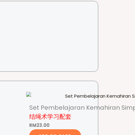
Set Pembelajaran Kemahiran Simp
结绳术学习配套
RM
23.00