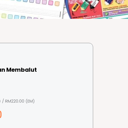
an Membalut
 / RM220.00 (EM)
0