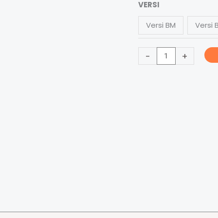
Carta
VERSI
Kemahiran
Versi BM
Versi 
Membalut
-
-
+
简
单
包
扎
技
巧
quantity