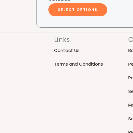
T
SELECT OPTIONS
h
i
s
Links
C
p
r
Contact Us
B
o
d
Terms and Conditions
Pe
u
Pe
c
t
Se
h
a
M
s
Sa
m
u
R