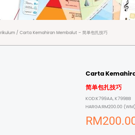
rikulum
/ Carta Kemahiran Membalut – 简单包扎技巧
Carta Kemahir
简单包扎技巧
KOD:
K799AA, K799BB
HARGA:
RM200.00 (WM)
RM
200.0