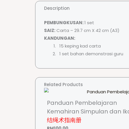
Description
PEMBUNGKUSAN:
1 set
SAIZ:
Carta – 29.7 cm X 42 cm (A3)
KANDUNGAN:
15 keping kad carta
1 set bahan demonstrasi guru
Related Products
Panduan Pembelajaran
Kemahiran Simpulan dan Ik
结绳术指南册
RM
100.00