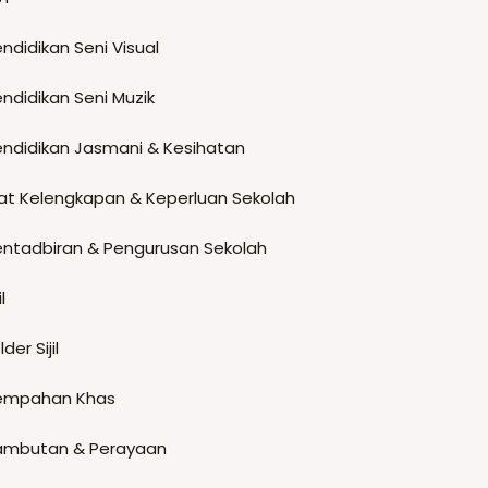
ndidikan Seni Visual
ndidikan Seni Muzik
endidikan Jasmani & Kesihatan
at Kelengkapan & Keperluan Sekolah
entadbiran & Pengurusan Sekolah
il
lder Sijil
empahan Khas
ambutan & Perayaan