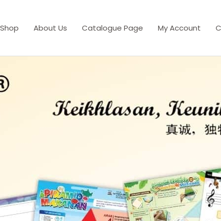
Shop
About Us
Catalogue Page
My Account
C