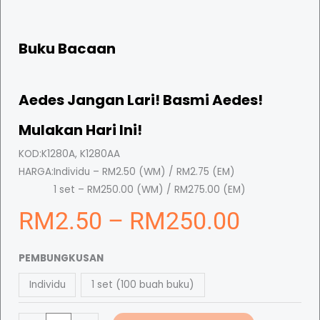
Buku Bacaan
Aedes Jangan Lari! Basmi Aedes!
Mulakan Hari Ini!
KOD:
K1280A, K1280AA
HARGA:
Individu – RM2.50 (WM) / RM2.75 (EM)
1 set – RM250.00 (WM) / RM275.00 (EM)
P
RM
2.50
–
RM
250.00
B
r
PEMBUNGKUSAN
u
Individu
1 set (100 buah buku)
k
i
u