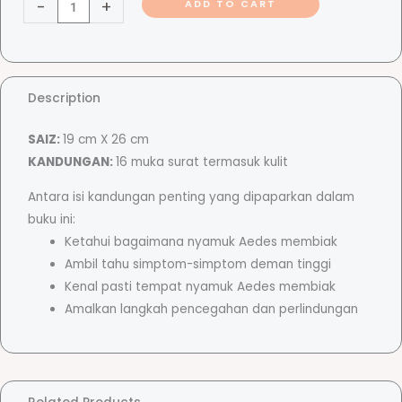
-
+
ADD TO CART
B
a
c
c
a
e
Description
a
n
SAIZ:
19 cm X 26 cm
-
r
KANDUNGAN:
16 muka surat termasuk kulit
A
e
Antara isi kandungan penting yang dipaparkan dalam
a
d
buku ini:
e
Ketahui bagaimana nyamuk Aedes membiak
s
n
Ambil tahu simptom-simptom deman tinggi
J
Kenal pasti tempat nyamuk Aedes membiak
a
Amalkan langkah pencegahan dan perlindungan
g
n
g
a
e
n