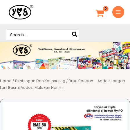
S
k
i
p
S
t
e
o
a
c
r
o
c
h
n
f
t
o
e
r
Home
/
Bimbingan Dan Kaunseling
/ Buku Bacaan – Aedes Jangan
n
:
Lari! Basmi Aedes! Mulakan Hari Ini!
t