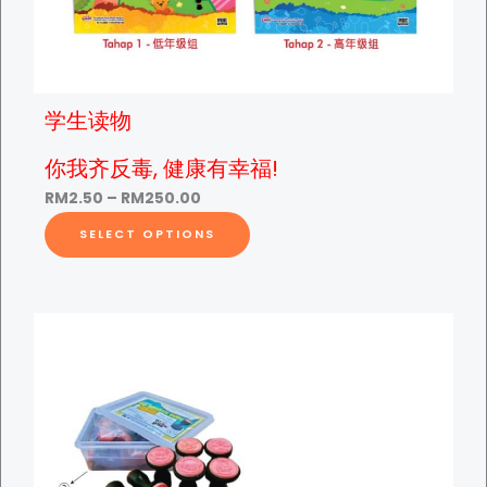
i
R
t
y
M
学生读物
2
你我齐反毒, 健康有幸福!
P
RM
2.50
–
RM
250.00
r
T
5
SELECT OPTIONS
i
h
c
i
0
e
s
r
p
a
r
.
n
o
g
d
0
e
u
:
c