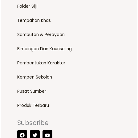
o
p
Folder Sijil
d
t
u
Tempahan Khas
i
c
o
Sambutan & Perayaan
t
n
p
s
Bimbingan Dan Kaunseling
a
m
g
a
Pembentukan Karakter
e
y
b
Kempen Sekolah
e
c
Pusat Sumber
h
Produk Terbaru
o
s
Subscribe
e
F
T
Y
n
a
w
o
o