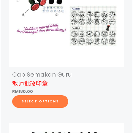
R
t
0
M
h
2
a
.
s
5
m
0
u
t
l
h
t
r
i
o
p
Cap Semakan Guru
u
l
教师批改印章
g
e
RM
180.00
h
v
T
R
a
SELECT OPTIONS
h
M
r
i
2
i
s
5
a
p
0
n