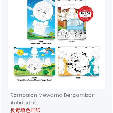
r
.
t
o
0
s
d
0
.
u
T
c
h
t
e
h
o
a
p
s
t
m
i
u
o
l
n
t
s
i
m
p
a
Rampaian Mewarna Bergambar
l
y
Antidadah
e
b
反毒填色画纸
v
e