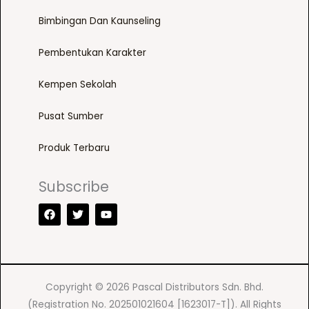
Bimbingan Dan Kaunseling
Pembentukan Karakter
Kempen Sekolah
Pusat Sumber
Produk Terbaru
Subscribe
F
T
Y
a
w
o
c
i
u
e
t
t
b
t
u
o
e
b
o
r
e
k
Copyright © 2026 Pascal Distributors Sdn. Bhd.
(Registration No. 202501021604 [1623017-T]). All Rights