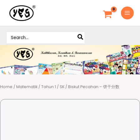
S
k
i
p
S
t
e
o
a
c
r
o
c
h
n
f
t
o
e
r
Home
/
Matematik
/
Tahun 1
/
SK
/ Biskut Pecahan – 饼干分数
n
:
t