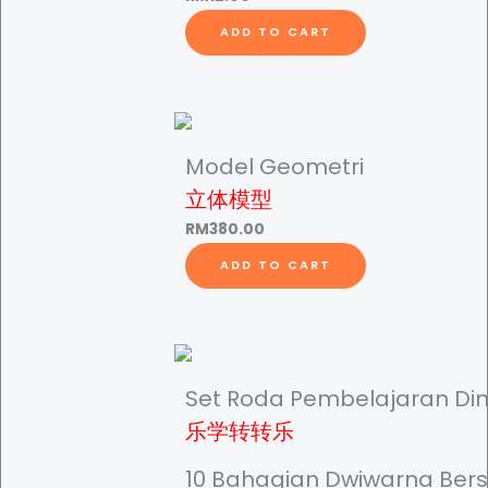
ADD TO CART
Model Geometri
立体模型
RM
380.00
ADD TO CART
Set Roda Pembelajaran Di
乐学转转乐
10 Bahagian Dwiwarna Ber