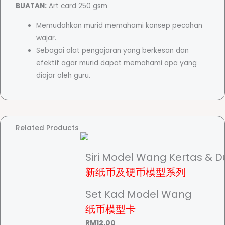
a
BUATAN:
Art card 250 gsm
h
Memudahkan murid memahami konsep pecahan
a
wajar.
n
Sebagai alat pengajaran yang berkesan dan
-
efektif agar murid dapat memahami apa yang
饼
diajar oleh guru.
干
分
数
q
Related Products
u
a
n
Siri Model Wang Kertas & Du
t
新纸币及硬币模型系列
i
t
Set Kad Model Wang
y
纸币模型卡
RM
12.00