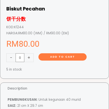
Biskut Pecahan
饼干分数
KOD:
K1244
HARGA:
RM80.00 (WM) / RM90.00 (EM)
RM
80.00
B
-
+
ADD TO CART
i
s
5 in stock
k
u
t
Description
P
e
PEMBUNGKUSAN:
Untuk kegunaan 40 murid
c
SAIZ:
21 cm X 29.7 cm