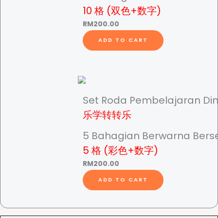
10 格 (双色+数字)
RM
200.00
ADD TO CART
Set Roda Pembelajaran Di
乐学转转乐
5 Bahagian Berwarna Bers
5 格 (彩色+数字)
RM
200.00
ADD TO CART