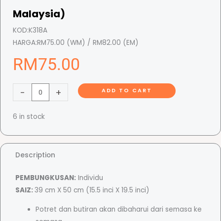
Malaysia)
KOD:
K318A
HARGA:
RM75.00 (WM) / RM82.00 (EM)
RM
75.00
B
-
+
ADD TO CART
i
n
6 in stock
g
k
a
Description
i
P
PEMBUNGKUSAN:
Individu
o
SAIZ:
39 cm X 50 cm (15.5 inci X 19.5 inci)
t
Potret dan butiran akan dibaharui dari semasa ke
r