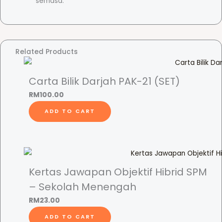
semasa.
e
t
D
e
Related Products
n
g
a
Carta Bilik Darjah PAK-21 (SET)
n
RM
100.00
P
ADD TO CART
o
s
t
e
r
Kertas Jawapan Objektif Hibrid SPM
P
– Sekolah Menengah
e
RM
23.00
r
c
ADD TO CART