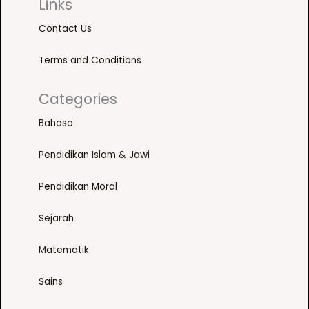
p
Links
n
r
t
Contact Us
o
e
d
r
Terms and Conditions
u
i
c
M
Categories
t
a
h
Bahasa
l
a
a
Pendidikan Islam & Jawi
s
y
m
s
Pendidikan Moral
u
i
l
a
Sejarah
t
)
i
q
Matematik
p
u
l
Sains
a
e
n