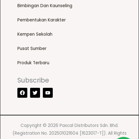
s
Bimbingan Dan Kaunseling
m
a
Pembentukan Karakter
y
b
Kempen Sekolah
e
c
Pusat Sumber
h
Produk Terbaru
o
s
Subscribe
e
F
T
Y
n
a
w
o
o
c
i
u
e
t
t
n
b
t
u
t
o
e
b
o
r
e
h
k
Copyright © 2026 Pascal Distributors Sdn. Bhd.
e
(Registration No. 202501021604 [1623017-T]). All Rights
p