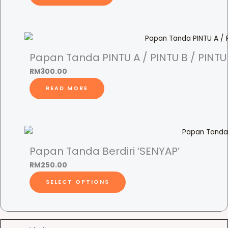
u
m
a
(
Papan Tanda PINTU A / PINTU B / PINTU
Y
.
RM
300.00
A
READ MORE
.
B
P
e
r
Papan Tanda Berdiri ‘SENYAP’
d
RM
250.00
a
T
SELECT OPTIONS
n
h
a
i
M
s
e