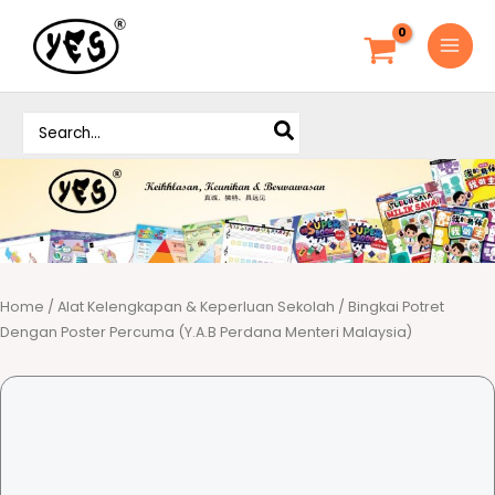
S
k
i
p
S
t
e
o
a
c
r
o
c
h
n
f
t
o
e
r
Home
/
Alat Kelengkapan & Keperluan Sekolah
/ Bingkai Potret
n
:
Dengan Poster Percuma (Y.A.B Perdana Menteri Malaysia)
t