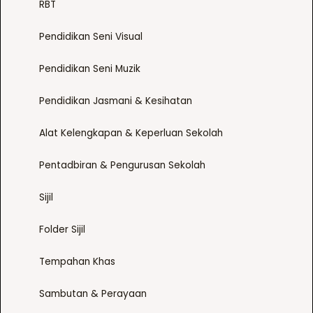
v
RBT
t
a
i
Pendidikan Seni Visual
r
t
i
y
Pendidikan Seni Muzik
a
n
Pendidikan Jasmani & Kesihatan
t
s
Alat Kelengkapan & Keperluan Sekolah
.
T
Pentadbiran & Pengurusan Sekolah
h
e
Sijil
o
p
Folder Sijil
t
Tempahan Khas
i
o
Sambutan & Perayaan
n