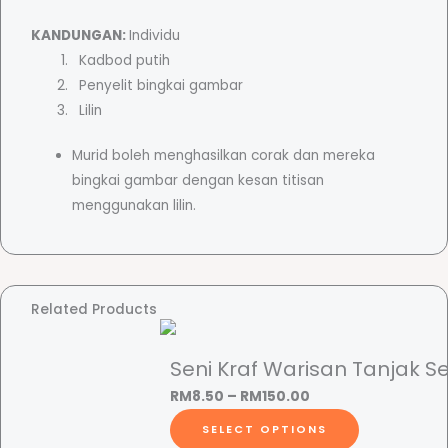
m
KANDUNGAN:
Individu
b
r
Kadbod putih
a
Penyelit bingkai gambar
r
a
Lilin
k
u
Murid boleh menghasilkan corak dan mereka
(
n
bingkai gambar dengan kesan titisan
T
menggunakan lilin.
e
g
k
n
i
e
Related Products
k
T
:
i
Seni Kraf Warisan Tanjak S
t
P
RM
8.50
–
RM
150.00
i
R
r
T
SELECT OPTIONS
s
i
h