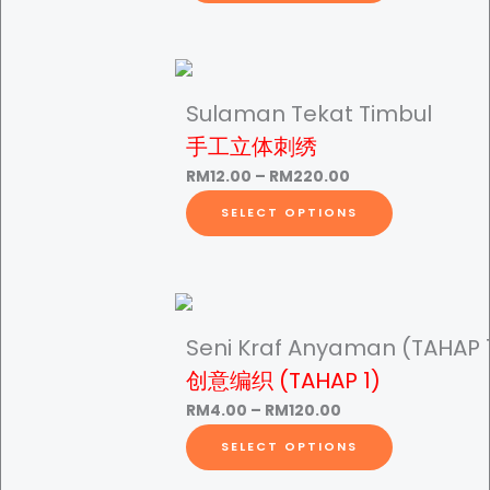
a
c
i
M
n
e
s
)
r
p
q
a
r
3
Sulaman Tekat Timbul
u
n
o
手工立体刺绣
a
g
d
.
P
RM
12.00
–
RM
220.00
n
e
u
r
T
t
SELECT OPTIONS
:
c
i
h
i
R
t
5
c
i
t
M
h
e
s
y
8
a
r
p
0
.
s
a
r
Seni Kraf Anyaman (TAHAP 
5
m
n
o
创意编织 (TAHAP 1)
0
u
t
g
d
t
l
P
RM
4.00
–
RM
120.00
e
u
h
t
r
T
SELECT OPTIONS
:
c
h
r
i
i
h
R
t
o
p