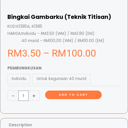
Bingkai Gambarku (Teknik Titisan)
KOD:
K1385A, K1385
HARGA:
Individu – RM3.50 (WM) / RM3.80 (EM)
40 murid – RM100.00 (WM) / RM110.00 (EM)
P
RM
3.50
–
RM
100.00
B
r
PEMBUNGKUSAN
i
Individu
Untuk kegunaan 40 murid
n
i
g
-
+
ADD TO CART
k
a
c
i
G
e
a
Description