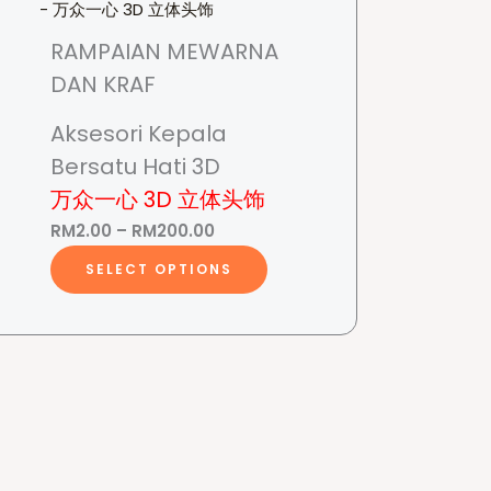
RAMPAIAN MEWARNA
DAN KRAF
Aksesori Kepala
Bersatu Hati 3D
万众一心 3D 立体头饰
is
Price
RM
2.00
–
RM
200.00
roduct
range:
This
SELECT OPTIONS
as
RM2.00
product
00
ltiple
through
has
riants.
RM200.00
multiple
he
variants.
tions
The
ay
options
e
may