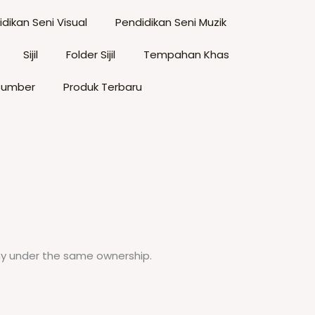
hosen
be
n
dikan Seni Visual
Pendidikan Seni Muzik
chosen
he
on
Sijil
Folder Sijil
Tempahan Khas
roduct
the
age
product
Sumber
Produk Terbaru
page
any under the same ownership.