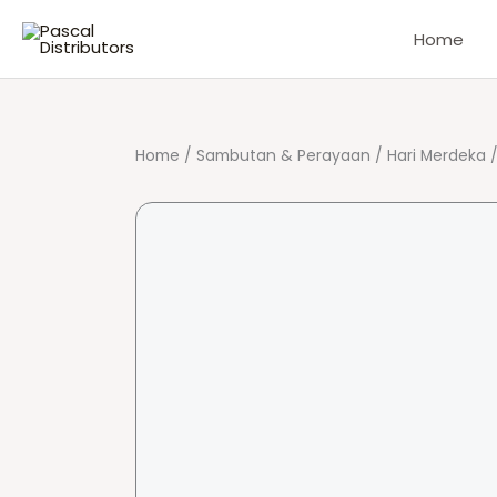
Skip
Home
to
content
Home
/
Sambutan & Perayaan
/
Hari Merdeka
/