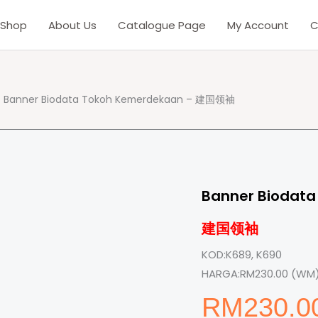
Shop
About Us
Catalogue Page
My Account
C
 Banner Biodata Tokoh Kemerdekaan – 建国领袖
Banner Biodat
建国领袖
KOD:
K689, K690
HARGA:
RM230.00 (WM)
RM
230.0