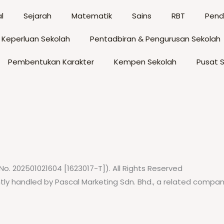
chosen
c
on
o
l
Sejarah
Matematik
Sains
RBT
Pendi
the
t
 Keperluan Sekolah
Pentadbiran & Pengurusan Sekolah
product
p
page
p
Pembentukan Karakter
Kempen Sekolah
Pusat 
No. 202501021604 [1623017-T]). All Rights Reserved
tly handled by Pascal Marketing Sdn. Bhd., a related comp