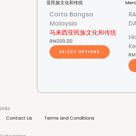
Carta Bangsa
R
Malaysia
DA
马来西亚民族文化和传统
Hi
RM
200.00
Ke
This
SELECT OPTIONS
RM
product
has
multiple
variants.
The
options
may
Links
be
Contact Us
Terms and Conditions
chosen
on
Categories