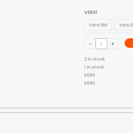
Banner
VERSI
Biodata
Versi BM
Versi 
Tokoh
Kemerdekaan
-
+
-
建
2 in stock
国
1 in stock
领
K689
袖
K690
quantity