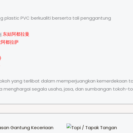
 plastic PVC berkualiti berserta tali penggantung
aj
东姑阿都拉曼
敦阿都拉萨
丹
士
okoh yang terlibat dalam memperjuangkan kemerdekaan tana
a menghargai segala usaha, jasa, dan sumbangan tokoh-to