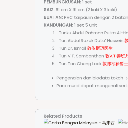
PEMBUNGKUSAN:
1 set
SAIZ:
61 cm X 91 cm (2 kaki X 3 kaki)
BUATAN:
PVC tarpaulin dengan 2 batang
KANDUNGAN:
1 set 5 unit
Tunku Abdul Rahman Putra Al-H
Tun Abdul Razak Dato’ Hussein
Tun Dr. Ismail
敦依斯迈医生
Tun V.T. Sambanthan
敦V.T.善班
Tun Tan Cheng Lock
敦陈祯禄爵
Pengenalan dan biodata tokoh-t
Para murid dapat mengenali sert
Related Products