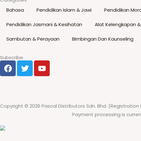
the
Bahasa
Pendidikan Islam & Jawi
Pendidikan Mora
product
page
Pendidikan Jasmani & Kesihatan
Alat Kelengkapan &
Sambutan & Perayaan
Bimbingan Dan Kaunseling
Subscribe
F
T
Y
a
w
o
c
i
u
e
t
t
b
t
u
o
e
b
Copyright © 2026 Pascal Distributors Sdn. Bhd. (Registration 
o
r
e
Payment processing is curren
k