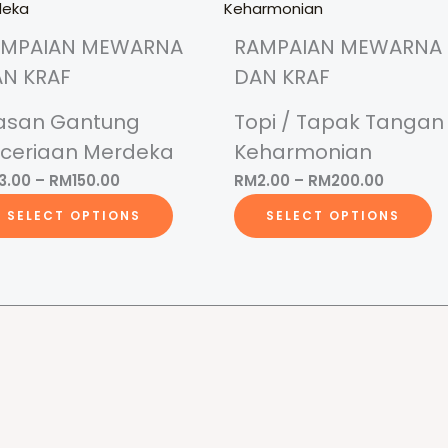
AMPAIAN MEWARNA
RAMPAIAN MEWARNA
N KRAF
DAN KRAF
asan Gantung
Topi / Tapak Tangan
ceriaan Merdeka
Keharmonian
Price
Price
3.00
–
RM
150.00
RM
2.00
–
RM
200.00
range:
This
range:
Th
SELECT OPTIONS
SELECT OPTIONS
RM3.00
product
RM2.00
p
through
has
through
h
RM150.00
multiple
RM200.
mu
variants.
va
The
T
options
op
may
m
be
b