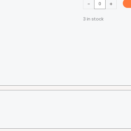
Ball
-
+
Carrying
Net
3 in stock
-
收
球
网
quantity