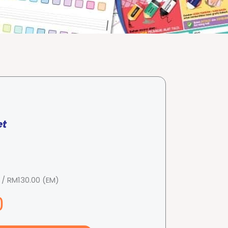
et
/ RM130.00 (EM)
0