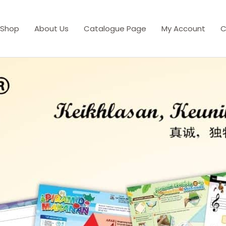
Shop
About Us
Catalogue Page
My Account
C