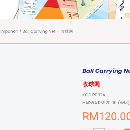
yimpanan
/ Ball Carrying Net – 收球网
Ball Carrying N
收球网
KOD:
P092A
HARGA:
RM120.00 (WM) 
RM
120.0