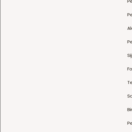
Pe
P
Al
P
Sij
Fo
T
S
B
P