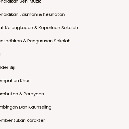
ndidikan Seni Muzik
endidikan Jasmani & Kesihatan
at Kelengkapan & Keperluan Sekolah
entadbiran & Pengurusan Sekolah
il
lder Sijil
empahan Khas
ambutan & Perayaan
imbingan Dan Kaunseling
embentukan Karakter