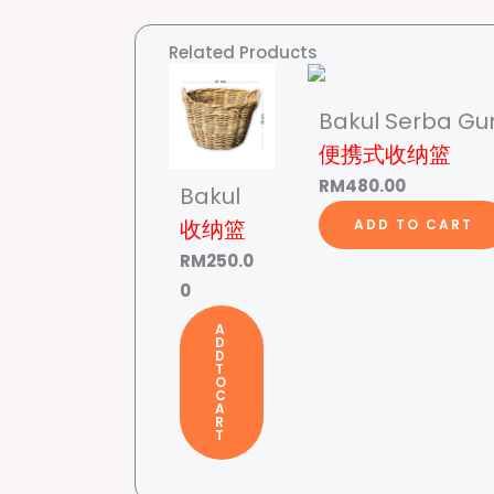
Related Products
Bakul Serba Gu
便携式收纳篮
RM
480.00
Bakul
收纳篮
ADD TO CART
RM
250.0
0
A
D
D
T
O
C
A
R
T