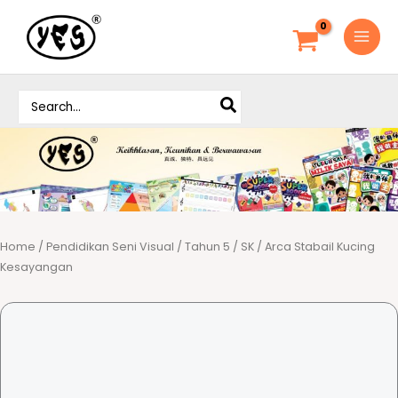
S
k
i
p
S
t
e
o
a
c
r
o
c
h
n
f
t
o
e
r
Home
/
Pendidikan Seni Visual
/
Tahun 5
/
SK
/ Arca Stabail Kucing
n
:
Kesayangan
t