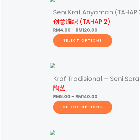
q
Seni Kraf Anyaman (TAHAP 
M
u
创意编织 (TAHAP 2)
a
n
P
RM
4.00
–
RM
120.00
5
t
r
T
SELECT OPTIONS
i
i
h
.
t
c
i
y
e
s
r
p
0
a
r
Kraf Tradisional – Seni Ser
n
o
陶艺
0
g
d
P
RM
8.00
–
RM
140.00
e
u
r
T
SELECT OPTIONS
:
c
t
i
h
R
t
c
i
M
h
e
s
h
4
a
r
p
.
s