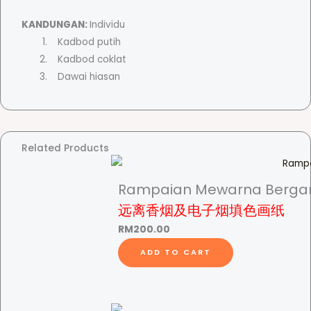
i
KANDUNGAN:
Individu
l
r
Kadbod putih
K
Kadbod coklat
u
a
Dawai hiasan
c
i
n
n
g
K
Related Products
g
e
s
Rampaian Mewarna Berga
a
e
远离香烟及电子烟填色画纸
y
RM
200.00
a
:
n
ADD TO CART
g
a
R
n