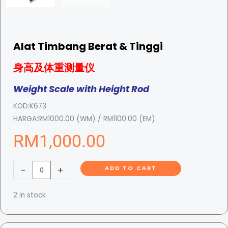
Alat Timbang Berat & Tinggi
身高及体重测量仪
Weight Scale with Height Rod
KOD:
K673
HARGA:
RM1000.00 (WM) / RM1100.00 (EM)
RM
1,000.00
A
-
+
ADD TO CART
l
a
2 in stock
t
T