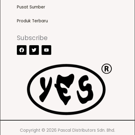
Pusat Sumber
Produk Terbaru
Subscribe
F
T
Y
a
w
o
c
i
u
e
t
t
b
t
u
o
e
b
o
r
e
k
Copyright © 2026 Pascal Distributors Sdn. Bhd.