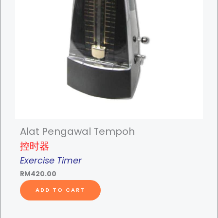
a
l
e
w
i
t
h
H
e
i
g
Alat Pengawal Tempoh
h
控时器
t
Exercise Timer
R
RM
420.00
o
d
ADD TO CART
q
u