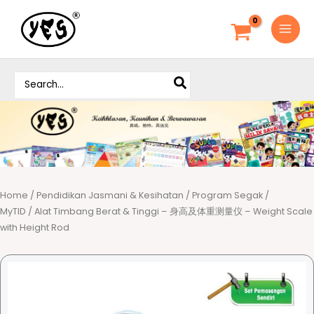
S
k
i
p
S
t
e
o
a
c
r
o
c
h
n
f
t
o
e
r
Home
/
Pendidikan Jasmani & Kesihatan
/
Program Segak /
n
:
MyTID
/ Alat Timbang Berat & Tinggi – 身高及体重测量仪 – Weight Scale
t
with Height Rod