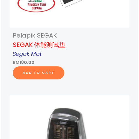
-
身
高
及
体
Pelapik SEGAK
重
SEGAK 体能测试垫
测
Segak Mat
量
RM
180.00
仪
-
ADD TO CART
W
e
i
g
h
t
S
c