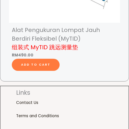
Alat Pengukuran Lompat Jauh
Berdiri Fleksibel (MyTID)
组装式 MyTID 跳远测量垫
RM
490.00
ADD TO CART
Links
Contact Us
Terms and Conditions