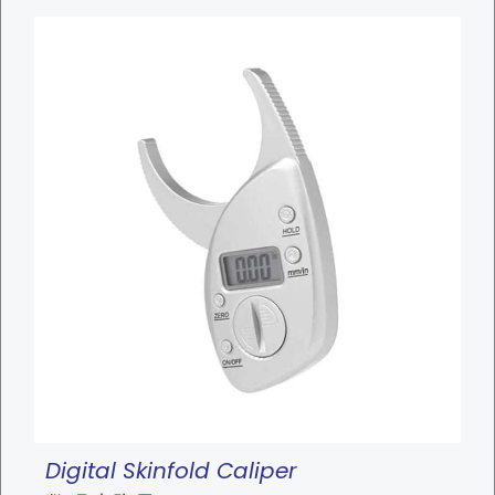
a
n
t
i
t
y
Digital Skinfold Caliper