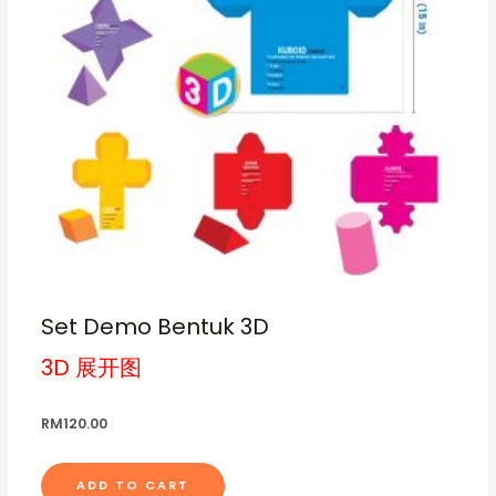
h
e
o
p
t
i
o
n
s
m
a
Set Demo Bentuk 3D
y
b
3D 展开图
e
c
RM
120.00
h
o
ADD TO CART
s