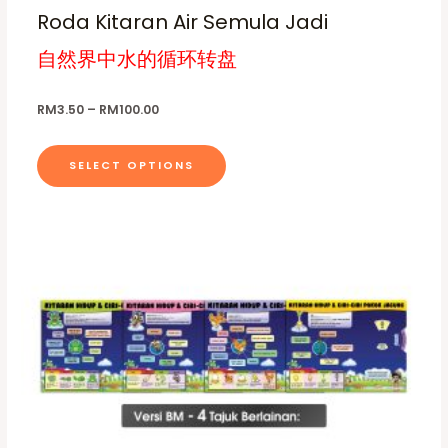
1
Roda Kitaran Air Semula Jadi
t
0
0
i
自然界中水的循环转盘
.
p
0
0
l
RM
3.50
–
RM
100.00
e
v
SELECT OPTIONS
a
r
i
a
T
n
h
t
i
s
s
.
p
T
r
h
o
e
d