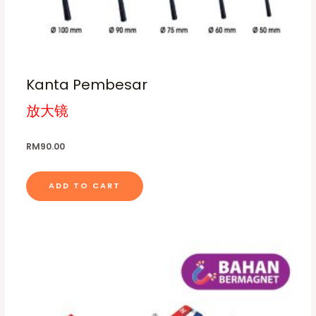
Kanta Pembesar
放大镜
RM
90.00
ADD TO CART