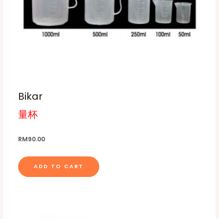
c
t
t
i
p
o
a
n
g
s
e
m
a
Bikar
y
b
量杯
e
c
RM
90.00
h
o
ADD TO CART
s
e
n
o
n