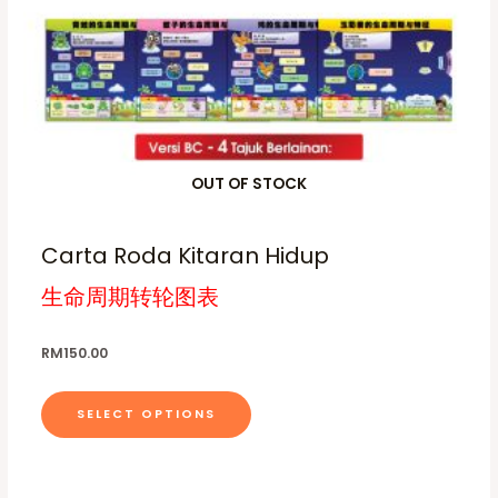
o
u
p
c
t
t
i
h
o
a
n
s
s
m
OUT OF STOCK
m
u
a
l
Carta Roda Kitaran Hidup
y
t
b
i
生命周期转轮图表
e
p
c
l
RM
150.00
h
e
o
v
SELECT OPTIONS
s
a
e
r
n
i