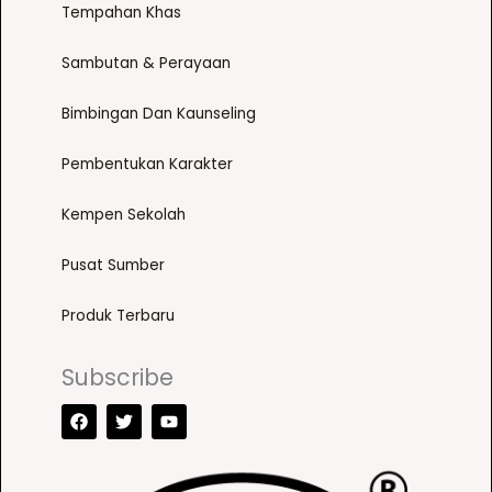
Tempahan Khas
Sambutan & Perayaan
Bimbingan Dan Kaunseling
Pembentukan Karakter
Kempen Sekolah
Pusat Sumber
Produk Terbaru
Subscribe
F
T
Y
a
w
o
c
i
u
e
t
t
b
t
u
o
e
b