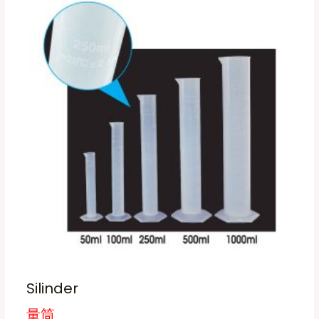
t
h
e
p
r
o
d
u
c
t
p
a
g
e
Silinder
量筒