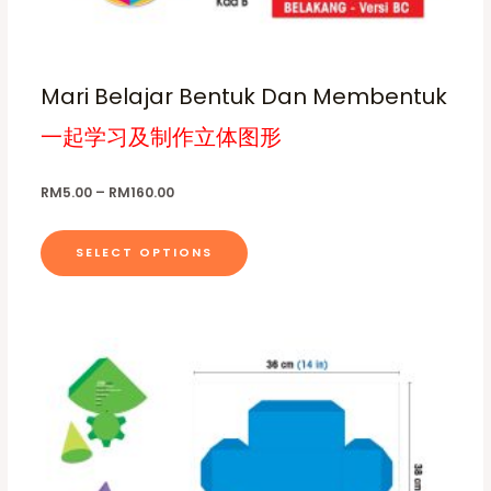
g
m
h
u
R
M
l
1
Mari Belajar Bentuk Dan Membentuk
t
6
0
i
一起学习及制作立体图形
.
p
0
0
l
RM
5.00
–
RM
160.00
e
v
SELECT OPTIONS
a
r
i
a
n
t
s
.
T