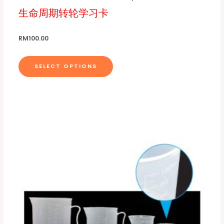
b
i
生命周期转轮学习卡
e
p
c
l
RM
100.00
h
e
o
v
SELECT OPTIONS
s
a
e
r
n
i
o
a
n
n
t
t
h
s
e
.
p
T
r
h
o
e
d
o
u
p