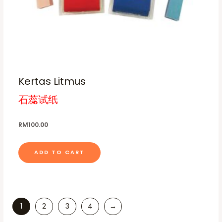
Kertas Litmus
石蕊试纸
RM
100.00
ADD TO CART
1
2
3
4
→