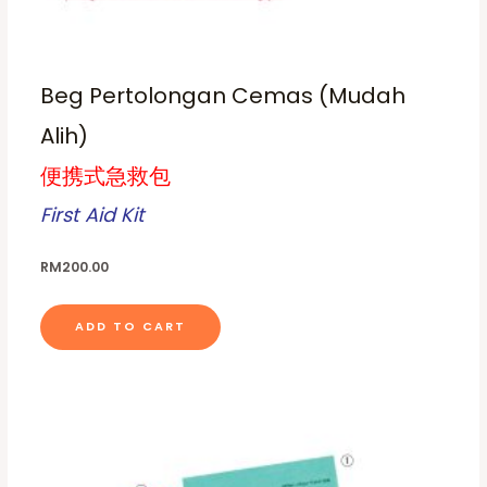
s
m
a
Beg Pertolongan Cemas (Mudah
y
b
Alih)
e
便携式急救包
c
h
First Aid Kit
o
s
RM
200.00
e
n
ADD TO CART
o
n
t
h
P
T
r
e
h
i
p
c
i