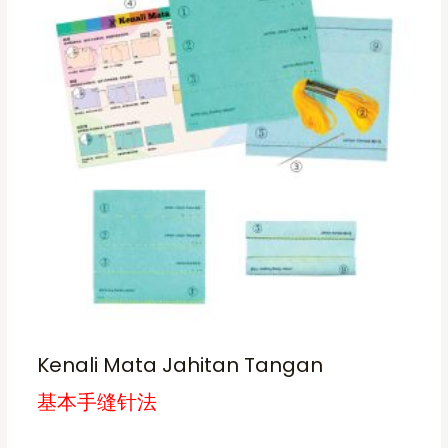
e
r
s
r
a
o
p
n
d
g
r
e
u
o
:
c
R
d
M
t
u
7
p
.
c
5
a
t
0
t
g
h
h
e
a
r
o
s
u
g
m
h
u
R
M
l
1
Kenali Mata Jahitan Tangan
t
3
0
i
基本手缝针法
.
p
0
0
l