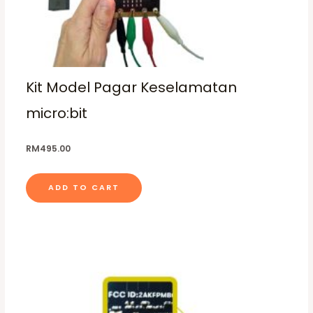
n
s
m
a
Kit Model Pagar Keselamatan
y
b
micro:bit
e
c
RM
495.00
h
o
ADD TO CART
s
e
n
o
n
t
h
e