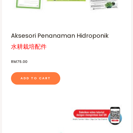
Aksesori Penanaman Hidroponik
水耕栽培配件
RM
75.00
ADD TO CART
P
T
r
h
i
c
i
e
s
r
a