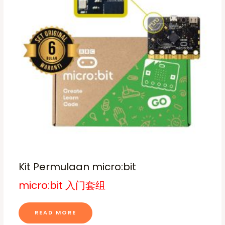
p
r
o
d
u
c
t
p
a
g
e
Kit Permulaan micro:bit
micro:bit 入门套组
READ MORE