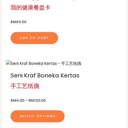
u
n
o
g
我的健康餐盘卡
m
o
t
n
h
u
n
R
s
s
M
l
t
RM
60.00
6
.
m
t
h
0
T
a
.
i
e
0
ADD TO CART
h
y
p
0
p
e
b
l
r
o
e
e
o
p
c
P
T
v
d
r
t
h
h
a
u
i
Seni Kraf Boneka Kertas
i
o
c
i
r
c
e
o
s
手工艺纸偶
s
i
r
t
n
e
a
p
a
p
n
s
n
g
r
n
a
RM
4.00
–
RM
120.00
m
o
e
o
t
g
:
a
n
R
d
s
e
SELECT OPTIONS
M
y
t
u
.
4
b
h
.
c
T