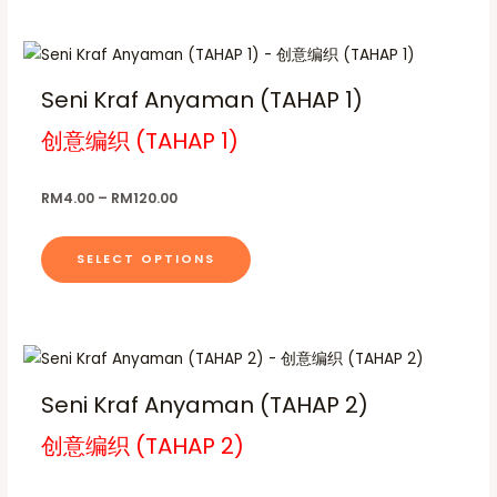
0
e
e
t
h
0
c
p
t
P
T
h
e
h
r
h
r
h
a
r
o
i
Seni Kraf Anyaman (TAHAP 1)
o
o
o
c
i
s
p
u
e
s
d
g
创意编织 (TAHAP 1)
s
m
t
r
e
h
u
a
p
u
i
R
n
n
c
M
g
r
l
o
RM
4.00
–
RM
120.00
1
o
t
e
o
t
n
2
:
n
p
0
R
d
i
s
.
SELECT OPTIONS
M
t
a
u
p
m
0
4
h
g
0
.
c
l
a
0
e
e
t
e
y
0
p
t
P
T
h
v
b
h
r
r
h
a
r
a
e
i
Seni Kraf Anyaman (TAHAP 2)
o
o
c
i
s
r
c
u
e
d
g
创意编织 (TAHAP 2)
s
m
i
r
h
h
u
a
p
u
a
o
R
n
c
M
g
r