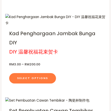
o
v
s
a
e
r
P
T
n
r
i
h
i
o
a
c
i
n
e
Kad Penghargaan Jambak Bunga
n
s
r
t
t
a
DIY
p
h
n
s
g
r
e
DIY 温馨祝福花束贺卡
.
e
o
:
p
T
R
d
r
M
h
RM
3.00
–
RM
200.00
u
3
o
e
.
c
d
0
o
SELECT OPTIONS
t
0
u
p
t
h
c
h
t
a
r
t
i
o
s
u
P
p
T
o
g
r
m
a
h
n
h
i
Set Pembuatan Cawan Tembikar
u
R
c