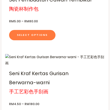
g
i
s
M
e
l
e
陶瓷杯制作包
s
2
r
m
t
0
a
p
a
0
n
i
.
g
r
y
RM
5.00
–
RM
80.00
p
0
e
o
b
0
:
l
R
d
e
SELECT OPTIONS
M
e
u
c
5
v
.
c
h
0
a
t
o
0
r
t
P
T
h
s
h
r
i
h
a
r
e
i
a
o
c
i
s
n
u
e
Seni Kraf Kertas Gurisan
n
g
s
m
r
o
t
h
a
Berwarna-warni
p
u
n
R
n
s
M
g
r
l
t
手工艺彩色手刮画
8
.
e
o
t
h
0
:
T
.
R
d
i
e
0
M
h
RM
4.50
–
RM
180.00
u
p
0
p
4
e