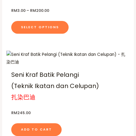
p
n
T
g
r
RM
3.00
–
RM
200.00
e
h
o
:
e
R
d
SELECT OPTIONS
M
o
u
3
p
.
c
0
t
t
0
t
i
h
h
o
a
r
o
n
s
u
Seni Kraf Batik Pelangi
s
g
m
h
m
(Teknik Ikatan dan Celupan)
u
R
a
M
l
扎染巴迪
2
y
t
0
0
b
i
.
RM
245.00
e
p
0
0
c
l
h
ADD TO CART
e