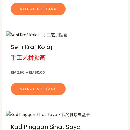
.
c
l
r
5
o
SELECT OPTIONS
t
e
0
o
p
t
h
v
d
h
t
a
r
a
u
i
o
s
r
c
u
P
T
o
g
r
m
i
t
h
n
h
i
Seni Kraf Kolaj
u
a
p
R
c
i
s
M
e
l
n
a
手工艺拼贴画
s
1
r
m
t
t
g
8
a
p
a
0
n
i
s
e
.
g
r
y
RM
2.50
–
RM
60.00
p
.
0
e
o
b
0
:
l
T
R
d
e
SELECT OPTIONS
M
e
h
u
c
2
v
e
.
c
h
5
a
o
t
o
0
r
p
t
h
s
h
i
t
a
r
e
Kad Pinggan Sihat Saya
a
i
o
s
n