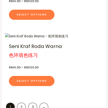
l
n
s
RM
4.00
–
RM
120.00
1
t
e
o
t
t
e
2
:
p
0
R
d
i
s
n
.
SELECT OPTIONS
M
a
u
p
.
o
0
4
g
0
.
c
l
T
n
0
e
t
e
h
t
0
t
P
T
h
v
e
h
h
r
h
a
r
a
o
e
i
Seni Kraf Roda Warna
o
c
i
s
r
p
p
u
e
g
色环填色练习
s
m
i
t
r
r
h
a
p
u
a
i
o
R
n
M
g
r
l
n
o
d
RM
4.00
–
RM
120.00
1
e
o
t
t
n
u
2
:
0
R
d
i
s
s
c
.
SELECT OPTIONS
M
u
p
.
m
0
t
4
0
.
c
l
T
a
p
0
t
e
h
y
a
0
t
h
v
e
b
g
h
1
2
3
→