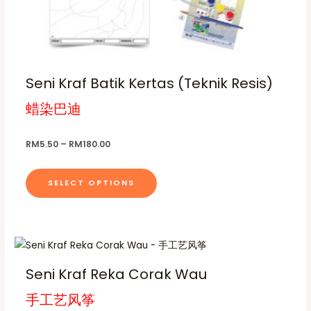
o
s
u
g
m
h
u
R
M
l
1
Seni Kraf Batik Kertas (Teknik Resis)
t
8
0
i
蜡染巴迪
.
p
0
0
l
RM
5.50
–
RM
180.00
e
v
SELECT OPTIONS
a
r
i
a
P
T
r
n
h
i
Seni Kraf Reka Corak Wau
c
t
i
e
s
手工艺风筝
s
r
a
.