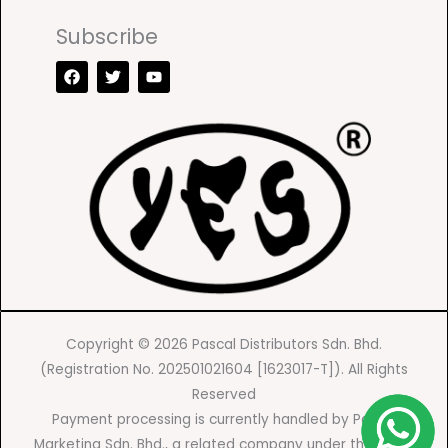
Subscribe
F
T
Y
a
w
o
c
i
u
e
t
t
b
t
u
o
e
b
o
r
e
k
Copyright © 2026 Pascal Distributors Sdn. Bhd.
(Registration No. 202501021604 [1623017-T]). All Rights
Reserved
Payment processing is currently handled by Pascal
Marketing Sdn. Bhd., a related company under the same